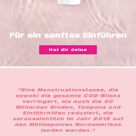
t
er
che
für dich
behör
Für ein sanftes Einführen
ete
Hol dir deine
ge-
blüten
spray
se
"Eine Menstruationstasse, die
endes
sowohl die gesamte CO2-Bilanz
verringert, als auch die 20
Milliarden Binden, Tampons und
ndome
Einführhilfen reduziert, die
voraussichtlich im Jahr 2019 auf
den Mülldeponien Nordamerikas
landen werden."