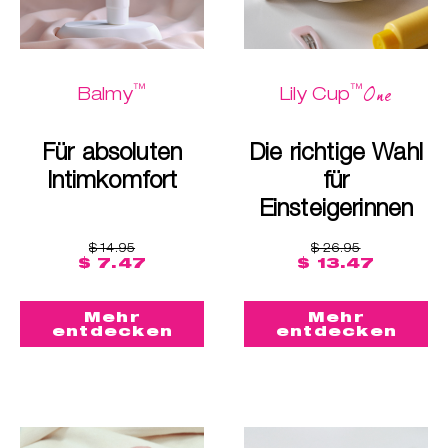
™
™
One
Balmy
Lily Cup
Für absoluten
Die richtige Wahl
Intimkomfort
für
Einsteigerinnen
$ 14.95
$ 26.95
$ 7.47
$ 13.47
Mehr
Mehr
entdecken
entdecken