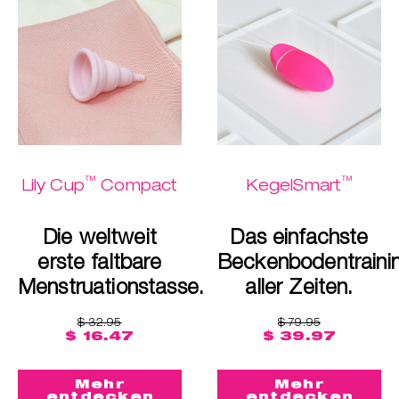
™
™
Lily Cup
Compact
KegelSmart
Die weltweit
Das einfachste
erste faltbare
Beckenbodentraini
Menstruationstasse.
aller Zeiten.
$ 32.95
$ 79.95
$ 16.47
$ 39.97
Mehr
Mehr
entdecken
entdecken