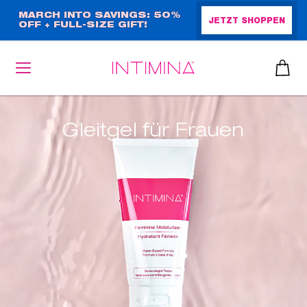
Direkt
MARCH INTO SAVINGS: 50%
JETZT SHOPPEN
OFF + FULL-SIZE GIFT!
zum
Inhalt
Gleitgel für Frauen
heiben
up™ 2
ssen
sen
äsche
che
iner