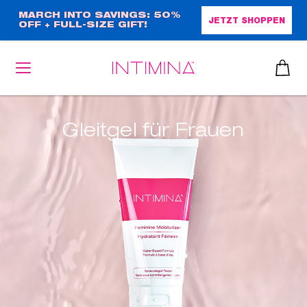
Direkt
MARCH INTO SAVINGS: 50%
JETZT SHOPPEN
OFF + FULL-SIZE GIFT!
zum
Inhalt
Gleitgel für Frauen
heiben
up™ 2
ssen
sen
äsche
che
iner