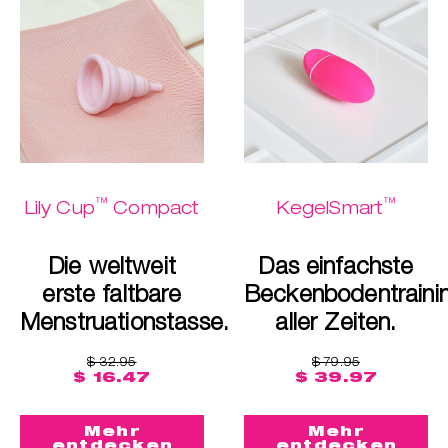
™
™
Lily Cup
Compact
KegelSmart
Die weltweit
Das einfachste
erste faltbare
Beckenbodentraini
Menstruationstasse.
aller Zeiten.
$ 32.95
$ 79.95
$ 16.47
$ 39.97
Mehr
Mehr
entdecken
entdecken