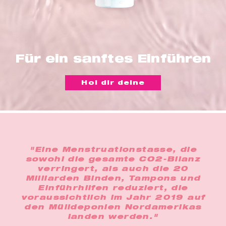
t
er
che
für dich
behör
Für ein sanftes Einführen
ete
Hol dir deine
ge-
blüten
spray
se
"Eine Menstruationstasse, die
endes
sowohl die gesamte CO2-Bilanz
verringert, als auch die 20
Milliarden Binden, Tampons und
ndome
Einführhilfen reduziert, die
voraussichtlich im Jahr 2019 auf
den Mülldeponien Nordamerikas
landen werden."