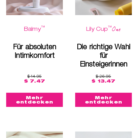
™
™
One
Balmy
Lily Cup
Für absoluten
Die richtige Wahl
Intimkomfort
für
Einsteigerinnen
$ 14.95
$ 26.95
$ 7.47
$ 13.47
Mehr
Mehr
entdecken
entdecken