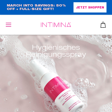
Direkt
MARCH INTO SAVINGS: 50%
JETZT SHOPPEN
OFF + FULL-SIZE GIFT!
zum
Inhalt
Hygienisches
heiben
Reinigungsspray
up™ 2
ssen
sen
äsche
che
iner