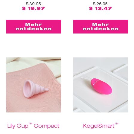
$ 39.95
$ 26.95
$ 19.97
$ 13.47
Mehr
Mehr
entdecken
entdecken
™
™
Lily Cup
Compact
KegelSmart