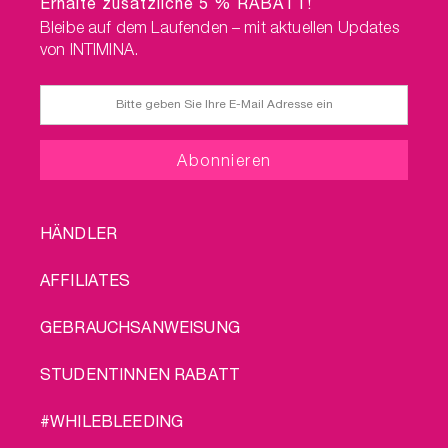
Erhalte zusätzliche 5 % RABATT!
Bleibe auf dem Laufenden – mit aktuellen Updates
von INTIMINA.
FOOTER
HÄNDLER
MENU
AFFILIATES
GEBRAUCHSANWEISUNG
STUDENTINNEN RABATT
#WHILEBLEEDING