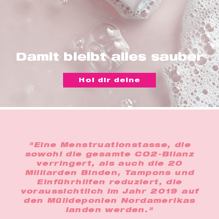
t
er
che
für dich
behör
Damit bleibt alles sauber
ete
Hol dir deine
ge-
blüten
spray
se
"Eine Menstruationstasse, die
endes
sowohl die gesamte CO2-Bilanz
verringert, als auch die 20
Milliarden Binden, Tampons und
ndome
Einführhilfen reduziert, die
voraussichtlich im Jahr 2019 auf
den Mülldeponien Nordamerikas
landen werden."