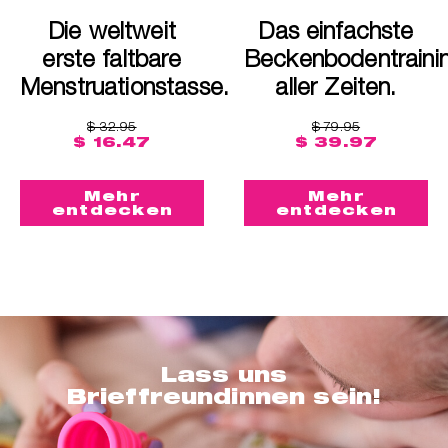
Die weltweit
Das einfachste
erste faltbare
Beckenbodentraini
Menstruationstasse.
aller Zeiten.
$ 32.95
$ 79.95
$ 16.47
$ 39.97
Mehr
Mehr
entdecken
entdecken
Lass uns
Brieffreundinnen sein!