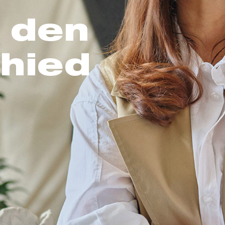
 den
hied