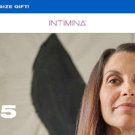
IZE GIFT!
Español
Français
 5
n