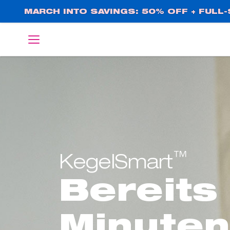
Direkt
MARCH INTO SAVINGS: 50% OFF + FULL-S
zum
Inhalt
English
Deutsch
™
KegelSmart
Bereits
Minute