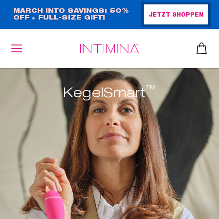
Direkt
MARCH INTO SAVINGS: 50%
JETZT SHOPPEN
OFF + FULL-SIZE GIFT!
zum
Inhalt
™
KegelSmart
heiben
up™ 2
ssen
sen
äsche
che
iner