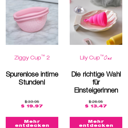
™
™
One
Ziggy Cup
2
Lily Cup
Spurenlose intime
Die richtige Wahl
Stunden!
für
Einsteigerinnen
$ 39.95
$ 26.95
$ 19.97
$ 13.47
Mehr
Mehr
entdecken
entdecken