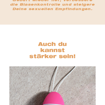
Geburt wieder her, verbessere
die Blasenkontrolle und steigere
Deine sexuellen Empfindungen.
ger
Auch du
kannst
stärker sein!