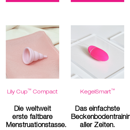
™
™
Lily Cup
Compact
KegelSmart
Die weltweit
Das einfachste
erste faltbare
Beckenbodentraini
Menstruationstasse.
aller Zeiten.