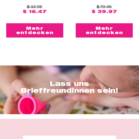
$ 32.95
$ 79.95
$ 16.47
$ 39.97
Mehr
Mehr
entdecken
entdecken
Lass uns
Brieffreundinnen sein!