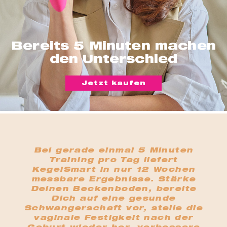
t
er
che
für dich
Bereits 5 Minuten machen
behör
den Unterschied
ete
Jetzt kaufen
ge-
blüten
spray
se
Bei gerade einmal 5 Minuten
endes
Training pro Tag liefert
KegelSmart in nur 12 Wochen
messbare Ergebnisse. Stärke
ndome
Deinen Beckenboden, bereite
Dich auf eine gesunde
Schwangerschaft vor, stelle die
vaginale Festigkeit nach der