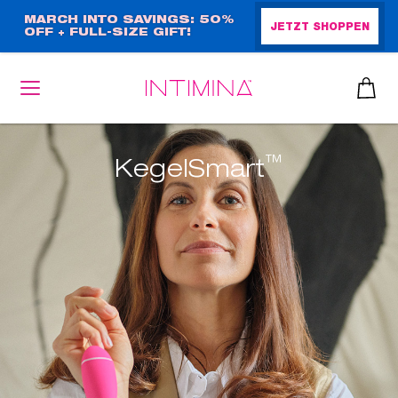
Direkt
MARCH INTO SAVINGS: 50%
JETZT SHOPPEN
OFF + FULL-SIZE GIFT!
zum
Inhalt
™
KegelSmart
heiben
up™ 2
ssen
sen
äsche
che
iner