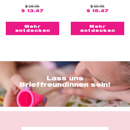
$ 26.95
$ 30.95
$ 13.47
$ 15.47
Mehr
Mehr
entdecken
entdecken
Lass uns
Brieffreundinnen sein!