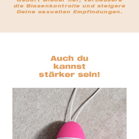
Geburt wieder her, verbessere
die Blasenkontrolle und steigere
Deine sexuellen Empfindungen.
ger
Auch du
kannst
stärker sein!