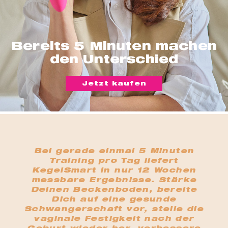
t
er
che
für dich
Bereits 5 Minuten machen
behör
den Unterschied
ete
Jetzt kaufen
ge-
blüten
spray
se
Bei gerade einmal 5 Minuten
endes
Training pro Tag liefert
KegelSmart in nur 12 Wochen
messbare Ergebnisse. Stärke
ndome
Deinen Beckenboden, bereite
Dich auf eine gesunde
Schwangerschaft vor, stelle die
vaginale Festigkeit nach der