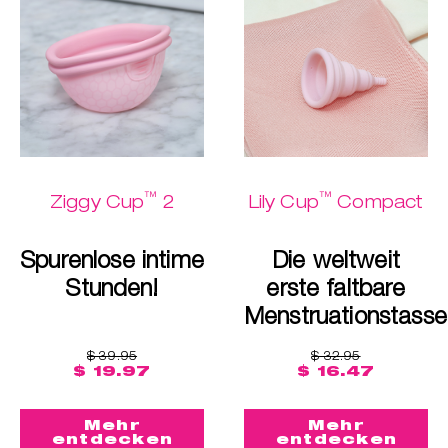
™
™
Ziggy Cup
2
Lily Cup
Compact
Spurenlose intime
Die weltweit
Stunden!
erste faltbare
Menstruationstasse
$ 39.95
$ 32.95
$ 19.97
$ 16.47
Mehr
Mehr
entdecken
entdecken