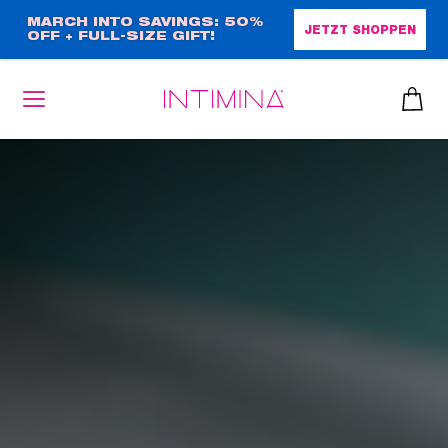
Direkt
MARCH INTO SAVINGS: 50%
JETZT SHOPPEN
OFF + FULL-SIZE GIFT!
zum
Inhalt
heiben
up™ 2
ssen
sen
äsche
che
iner