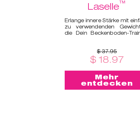
™
Laselle
Erlange innere Stärke mit ein
zu verwendenden Gewicht
die Dein Beckenboden-Trai
auf das nächsten Level bring
$ 37.95
$ 18.97
Mehr
entdecken