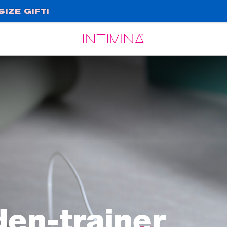
IZE GIFT!
Español
Français
en-trainer