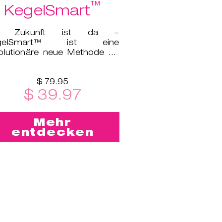
™
KegelSmart
e Zukunft ist da –
gelSmart™ ist eine
olutionäre neue Methode für
n Beckenbodentraining!
$ 79.95
$ 39.97
Mehr
entdecken