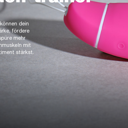
können dein
ärke, fördere
 spüre mehr
nmuskeln mit
iment stärkst.