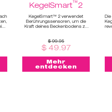
™
KegelSmart
2
fach
KegelSmart™ 2 verwendet
Di
en,
Berührungssensoren, um die
Ke
ning
Kraft deines Beckenbodens zu
rev
e
erfassen und die entsprechende
Dei
Trainingsstufe festzulegen.
$ 99.95
$ 49.97
Mehr
entdecken