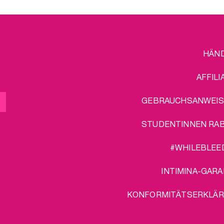
FOOTER
L
HÄN
MENU
AFFILI
GEBRAUCHSANWEI
STUDENTINNEN RA
#WHILEBLEE
INTIMINA-GARA
KONFORMITÄTSERKLÄ