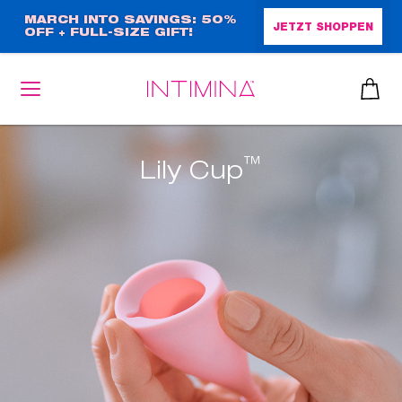
Direkt
MARCH INTO SAVINGS: 50%
JETZT SHOPPEN
OFF + FULL-SIZE GIFT!
zum
Inhalt
™
Lily Cup
heiben
up™ 2
ssen
sen
äsche
che
iner