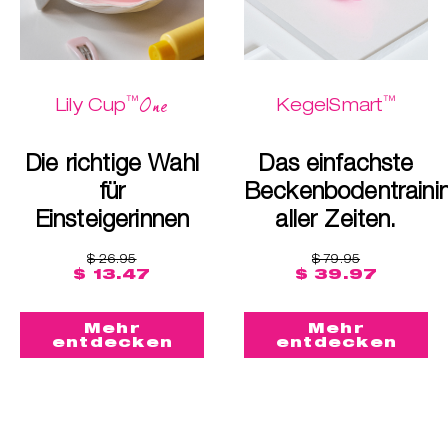
™
™
One
Lily Cup
KegelSmart
Die richtige Wahl
Das einfachste
für
Beckenbodentraini
Einsteigerinnen
aller Zeiten.
$ 26.95
$ 79.95
$ 13.47
$ 39.97
Mehr
Mehr
entdecken
entdecken