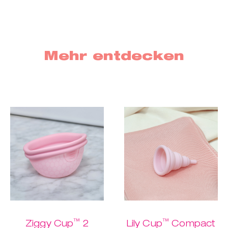
Mehr entdecken
™
™
Ziggy Cup
2
Lily Cup
Compact