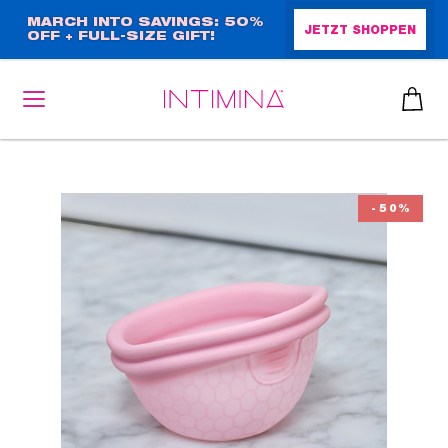
Direkt
MARCH INTO SAVINGS: 50%
JETZT SHOPPEN
OFF + FULL-SIZE GIFT!
zum
Inhalt
heiben
-50%
up™ 2
ssen
sen
äsche
che
iner