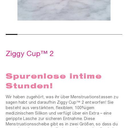
t
er
che
für dich
behör
ete
Ziggy Cup™ 2
ge-
blüten
Spurenlose intime
spray
se
Stunden!
endes
Wir haben zugehört, was ihr über Menstruationstassen zu
sagen habt und daraufhin Ziggy Cup™ 2 entworfen! Sie
ndome
besteht aus verstärktem, flexiblem, 100%igem
medizinischem Silikon und verfügt über ein Extra – eine
gerippte Lasche zur sicheren Entnahme. Diese
Menstruationsscheibe
gibt es in zwei Größen, so dass du