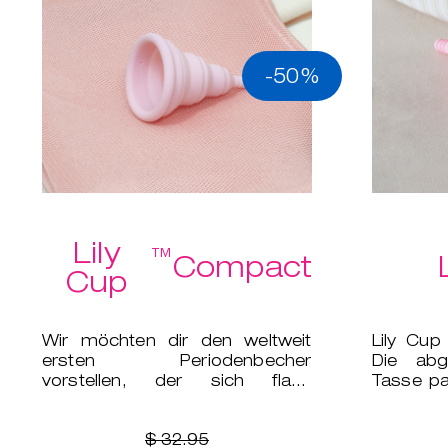
-50%
Lily
™
Compact
Cup
Wir möchten dir den weltweit
Lily Cup
ersten Periodenbecher
Die abg
vorstellen, der sich flach
Tasse pa
zusammenfalten lässt und in ein
Anatomie
kleines Et
$ 32.95