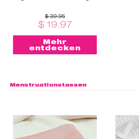
Cup™ 2 entworfen!
$ 39.95
$ 19.97
Mehr
entdecken
Menstruationstassen