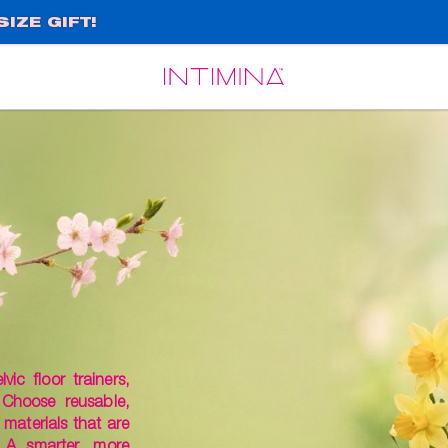
IZE GIFT!
Español
Français
ic floor trainers,
 Choose reusable,
materials that are
 A smarter, more