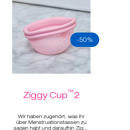
-50%
™
Ziggy Cup
2
Wir haben zugehört, was ihr
über Menstruationstassen zu
sagen habt und daraufhin Ziggy