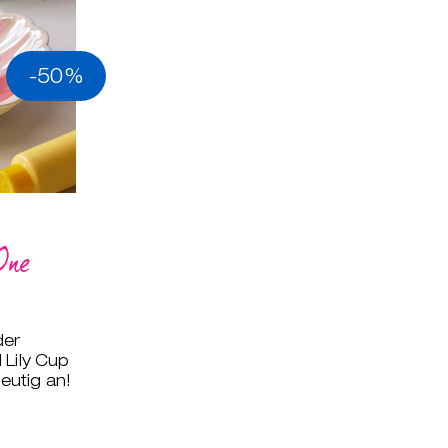
-50%
One
der
 Lily Cup
eutig an!