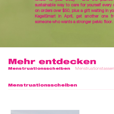
sustainable way to care for yourself every 
on orders over $50, plus a gift waiting in yo
KegelSmart in April, get another one fr
someone who wants a stronger pelvic floor.
Mehr entdecken
Menstruationsscheiben
Menstruationstasse
Menstruationsscheiben