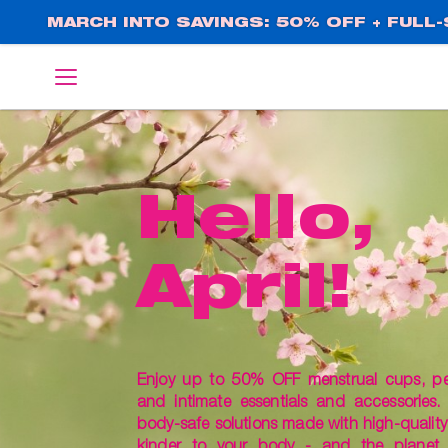
Direkt
MARCH INTO SAVINGS: 50% OFF + FULL-S
zum
Inhalt
English
Deutsch
Hello,
April!
Enjoy up to 50% OFF menstrual cups, pelv
and intimate essentials and accessories.
body-safe solutions made with high-quality 
kinder to your body - and the planet.