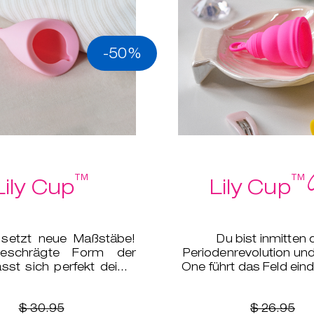
-50%
™
™
Lily Cup
Lily Cup
 setzt neue Maßstäbe!
Du bist inmitten 
eschrägte Form der
Periodenrevolution und
sst sich perfekt deiner
One führt das Feld eind
 an.
$ 30.95
$ 26.95