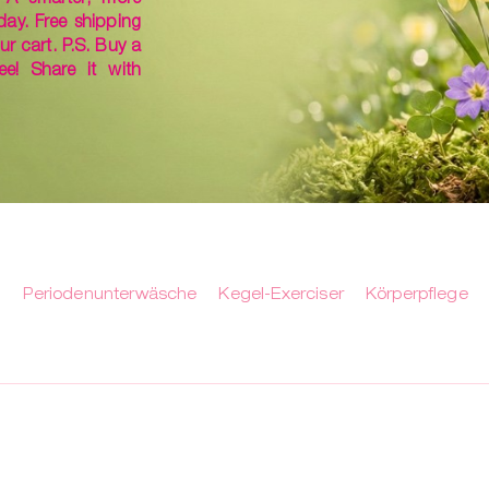
day. Free shipping
ur cart. P.S. Buy a
ee! Share it with
n
Periodenunterwäsche
Kegel-Exerciser
Körperpflege