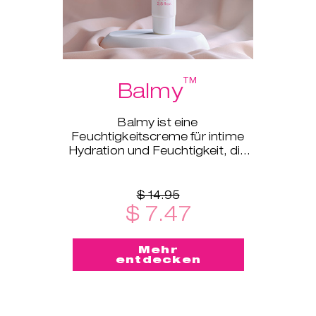
™
Balmy
Balmy ist eine
Feuchtigkeitscreme für intime
Hydration und Feuchtigkeit, die
für jede Lebensphase geeignet
ist.
$ 14.95
$ 7.47
Mehr
entdecken