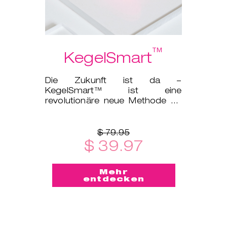
™
KegelSmart
Die Zukunft ist da –
KegelSmart™ ist eine
revolutionäre neue Methode für
Dein Beckenbodentraining!
$ 79.95
$ 39.97
Mehr
entdecken