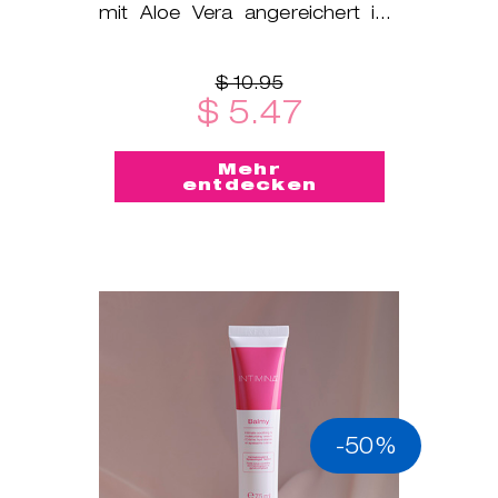
mit Aloe Vera angereichert ist,
um die natürliche Feuch
$ 10.95
$ 5.47
Mehr
entdecken
-50%