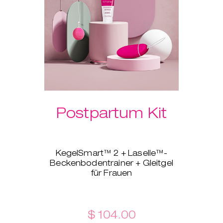
Postpartum Kit
KegelSmart™ 2 + Laselle™-
Beckenbodentrainer + Gleitgel
für Frauen
Dieses brandneue Produktpaket
ist ganz auf junge Mütter
zugeschnitten! Der
Beckenbodentrainer
$ 104.00
KegelSmart™ 2 zeigt dir, wie du