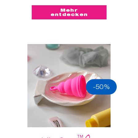
Mehr
entdecken
-50%
™