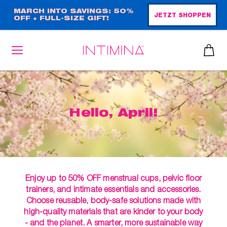
Direkt
MARCH INTO SAVINGS: 50%
JETZT SHOPPEN
OFF + FULL-SIZE GIFT!
zum
Inhalt
heiben
Hello, April!
up™ 2
ssen
sen
äsche
Enjoy up to 50% OFF menstrual cups, pelvic floor
trainers, and intimate essentials and accessories.
che
iner
Choose reusable, body-safe solutions made with
high-quality materials that are kinder to your body
- and the planet. A smarter, more sustainable way