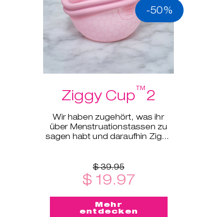
-50%
ger
™
Ziggy Cup
2
Wir haben zugehört, was ihr
über Menstruationstassen zu
sagen habt und daraufhin Ziggy
Cup™ 2 entworfen!
$ 39.95
$ 19.97
Mehr
entdecken