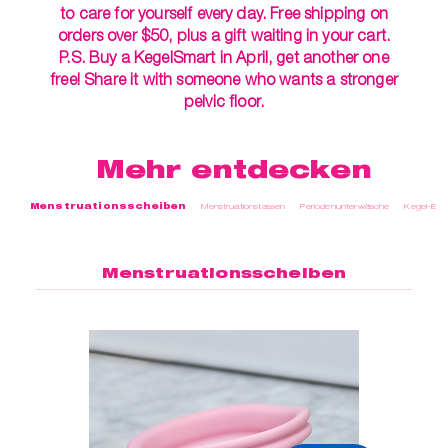
t
er
to care for yourself every day. Free shipping on
orders over $50, plus a gift waiting in your cart.
che
P.S. Buy a KegelSmart in April, get another one
für dich
free! Share it with someone who wants a stronger
behör
pelvic floor.
ete
Mehr entdecken
ge-
blüten
Menstruationsscheiben
Menstruationstassen
Periodenunterwäsche
Kegel-Exer
spray
se
Menstruationsscheiben
endes
ndome