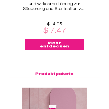
und wirksame Lösung zur
Säuberung und Sterilisation von
Menstruationstassen unterwegs
sein soll – dann ist dieser S
$ 14.95
$ 7.47
Mehr
entdecken
Produktpakete