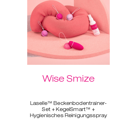
Wise Smize
Laselle™ Beckenbodentrainer-
Set + KegelSmart™ +
Hygienisches Reinigungsspray
Dieses Produktpaket ist wie ein
liebevoller Rat deiner Mutter oder
besten Freundin. Du bekommst