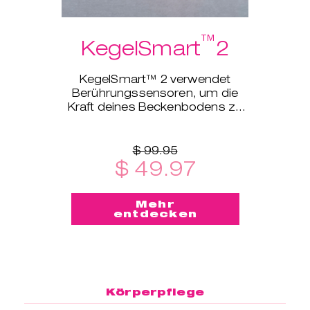
™
KegelSmart
2
KegelSmart™ 2 verwendet
Berührungssensoren, um die
Kraft deines Beckenbodens zu
erfassen und die entsprechende
Trainingsstufe festzulegen.
$ 99.95
$ 49.97
Mehr
entdecken
Körperpflege