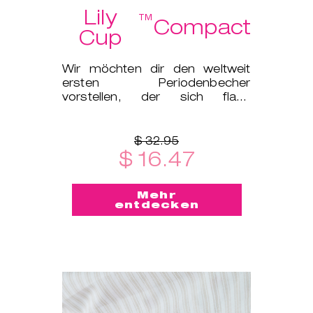
Lily
™
Compact
Cup
Wir möchten dir den weltweit
ersten Periodenbecher
vorstellen, der sich flach
zusammenfalten lässt und in ein
kleines Et
$ 32.95
$ 16.47
Mehr
entdecken