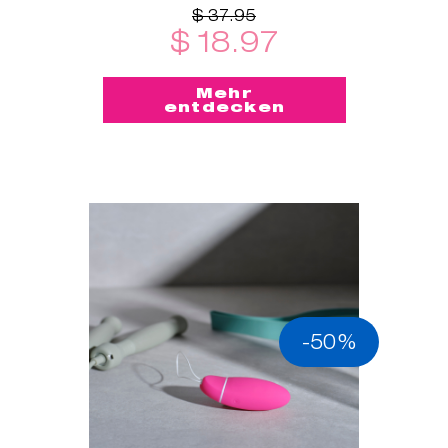
$ 37.95
$ 18.97
Mehr
entdecken
-50%