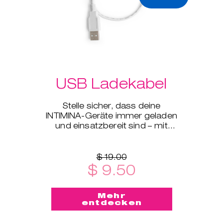
USB Ladekabel
Stelle sicher, dass deine
INTIMINA-Geräte immer geladen
und einsatzbereit sind – mit
unserem USB-Ladekabel, das
mit all unseren elektronischen
Gerä
$ 19.00
$ 9.50
Mehr
entdecken