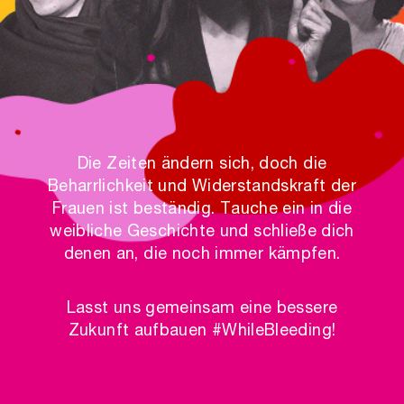
t
er
che
für dich
behör
ete
Die Zeiten ändern sich, doch die
ge-
Beharrlichkeit und Widerstandskraft der
blüten
Frauen ist beständig. Tauche ein in die
weibliche Geschichte und schließe dich
spray
se
denen an, die noch immer kämpfen.
endes
Lasst uns gemeinsam eine bessere
Zukunft aufbauen #WhileBleeding!
ndome