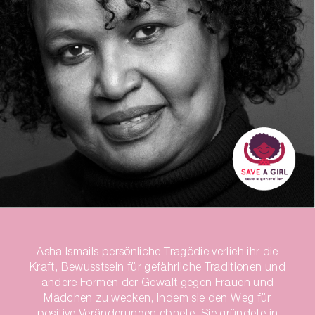
Asha Ismails persönliche Tragödie verlieh ihr die
Kraft, Bewusstsein für gefährliche Traditionen und
andere Formen der Gewalt gegen Frauen und
Mädchen zu wecken, indem sie den Weg für
positive Veränderungen ebnete. Sie gründete in