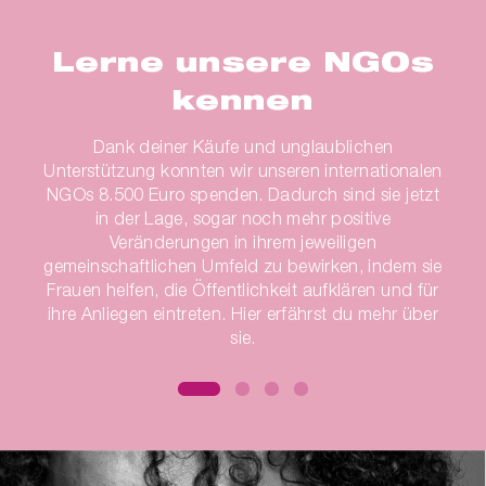
Lerne unsere NGOs
kennen
Dank deiner Käufe und unglaublichen
Unterstützung konnten wir unseren internationalen
NGOs 8.500 Euro spenden. Dadurch sind sie jetzt
in der Lage, sogar noch mehr positive
Veränderungen in ihrem jeweiligen
gemeinschaftlichen Umfeld zu bewirken, indem sie
Frauen helfen, die Öffentlichkeit aufklären und für
ihre Anliegen eintreten. Hier erfährst du mehr über
sie.