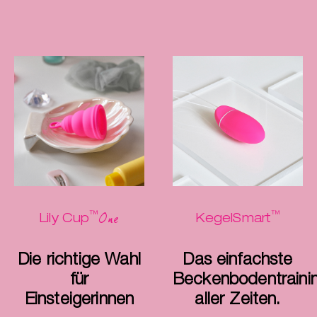
sie wurden aus der Kirche ausgeschlossen.
Erkennen wir hier etwa ein Muster?
™
™
One
Lily Cup
KegelSmart
Die richtige Wahl
Das einfachste
für
Beckenbodentraini
Einsteigerinnen
aller Zeiten.