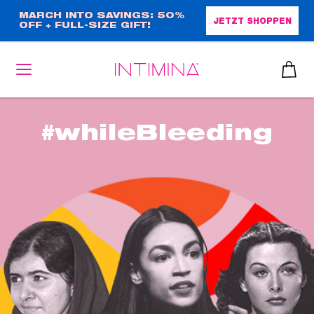
Direkt
MARCH INTO SAVINGS: 50%
JETZT SHOPPEN
OFF + FULL-SIZE GIFT!
zum
Inhalt
#whileBleeding
heiben
up™ 2
ssen
sen
äsche
che
iner