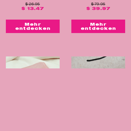
$ 26.95
$ 79.95
$ 13.47
$ 39.97
Mehr
Mehr
entdecken
entdecken
™
™
Lily Cup
Compact
Laselle