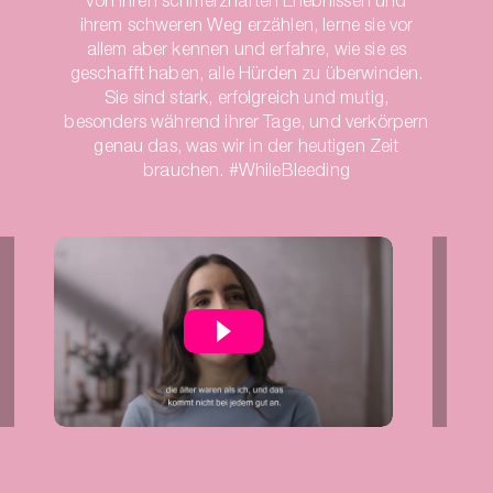
ihrem schweren Weg erzählen, lerne sie vor
allem aber kennen und erfahre, wie sie es
geschafft haben, alle Hürden zu überwinden.
Sie sind stark, erfolgreich und mutig,
besonders während ihrer Tage, und verkörpern
genau das, was wir in der heutigen Zeit
brauchen. #WhileBleeding