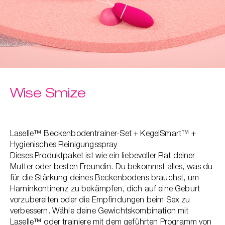
t
er
che
für dich
behör
ete
Wise Smize
ge-
blüten
spray
Laselle™ Beckenbodentrainer-Set + KegelSmart™ +
se
Hygienisches Reinigungsspray
endes
Dieses Produktpaket ist wie ein liebevoller Rat deiner
Mutter oder besten Freundin. Du bekommst alles, was du
für die Stärkung deines Beckenbodens brauchst, um
ndome
Harninkontinenz zu bekämpfen, dich auf eine Geburt
vorzubereiten oder die Empfindungen beim Sex zu
verbessern. Wähle deine Gewichtskombination mit
Laselle™ oder trainiere mit dem geführten Programm von