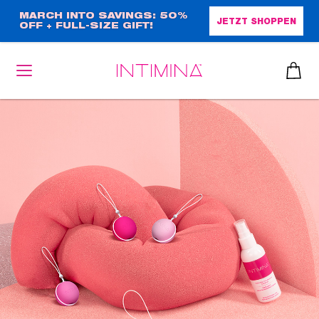
Direkt
MARCH INTO SAVINGS: 50%
JETZT SHOPPEN
OFF + FULL-SIZE GIFT!
zum
Inhalt
heiben
up™ 2
ssen
sen
äsche
che
iner