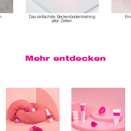
n.
Das einfachste Beckenbodentraining
Ein
aller Zeiten.
Mehr
entdecken