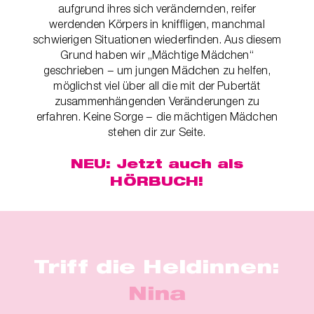
t
er
aufgrund ihres sich verändernden, reifer
werdenden Körpers in kniffligen, manchmal
che
schwierigen Situationen wiederfinden. Aus diesem
für dich
Grund haben wir „Mächtige Mädchen“
behör
geschrieben − um jungen Mädchen zu helfen,
möglichst viel über all die mit der Pubertät
zusammenhängenden Veränderungen zu
ete
erfahren. Keine Sorge − die mächtigen Mädchen
stehen dir zur Seite.
ge-
blüten
NEU: Jetzt auch als
HÖRBUCH!
spray
se
endes
Triff die Heldinnen:
ndome
Nina