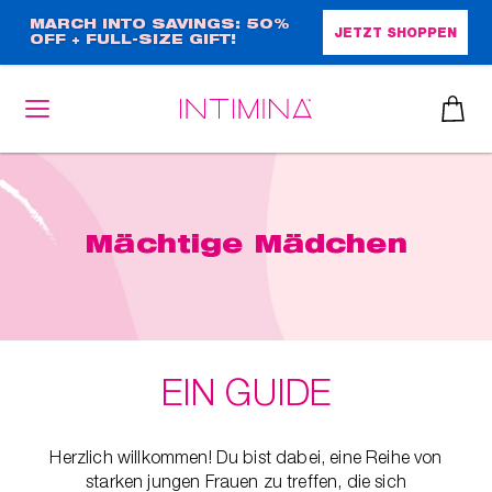
Direkt
MARCH INTO SAVINGS: 50%
JETZT SHOPPEN
OFF + FULL-SIZE GIFT!
zum
Inhalt
heiben
Mächtige Mädchen
up™ 2
ssen
sen
äsche
EIN GUIDE
che
iner
Herzlich willkommen! Du bist dabei, eine Reihe von
starken jungen Frauen zu treffen, die sich