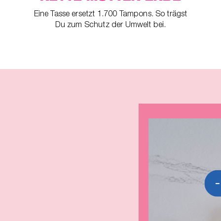
Eine Tasse ersetzt 1.700 Tampons. So trägst
Du zum Schutz der Umwelt bei.
tige
ina
-
art
r
p™ 2
s
n