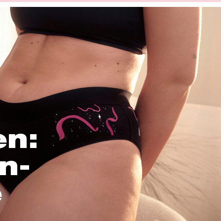
en:
n-
e