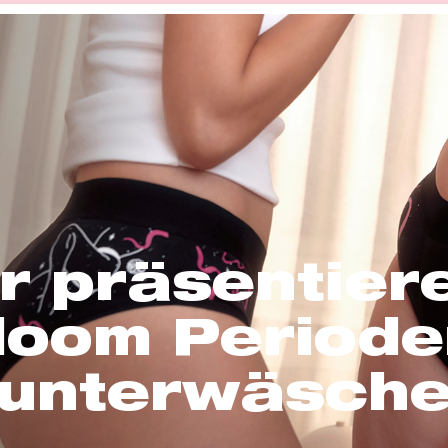
r präsentier
loom Periode
unterwäsch