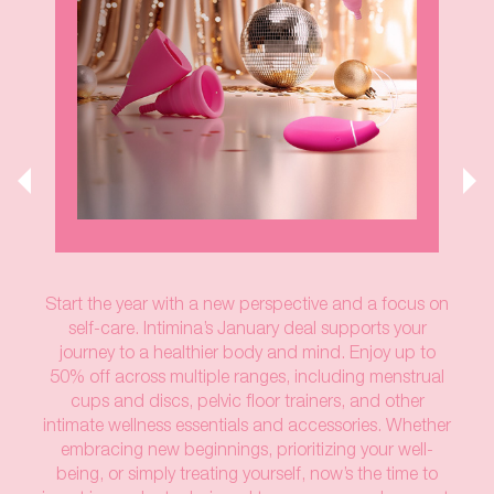
Start the year with a new perspective and a focus on
self-care. Intimina’s January deal supports your
journey to a healthier body and mind. Enjoy up to
50% off across multiple ranges, including menstrual
cups and discs, pelvic floor trainers, and other
intimate wellness essentials and accessories. Whether
embracing new beginnings, prioritizing your well-
being, or simply treating yourself, now’s the time to