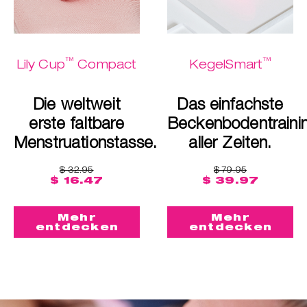
™
™
Lily Cup
Compact
KegelSmart
Die weltweit
Das einfachste
erste faltbare
Beckenbodentraini
Menstruationstasse.
aller Zeiten.
$ 32.95
$ 79.95
$ 16.47
$ 39.97
Mehr
Mehr
entdecken
entdecken