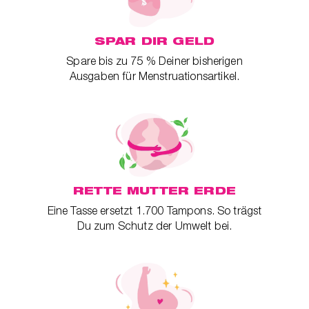
t
er
che
SPAR DIR GELD
für dich
Spare bis zu 75 % Deiner bisherigen
behör
Ausgaben für Menstruationsartikel.
ete
ge-
blüten
spray
se
RETTE MUTTER ERDE
Eine Tasse ersetzt 1.700 Tampons. So trägst
endes
Du zum Schutz der Umwelt bei.
ndome