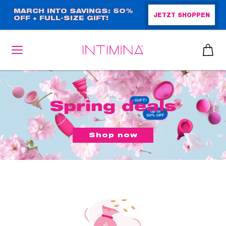
Direkt
MARCH INTO SAVINGS: 50%
JETZT SHOPPEN
OFF + FULL-SIZE GIFT!
zum
Inhalt
Spring deals
heiben
up™ 2
ssen
Shop now
sen
äsche
che
iner