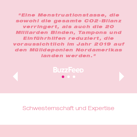
 gut
"Eine Menstruationstasse, die
"D
e
sowohl die gesamte CO2-Bilanz
ein
le
verringert, als auch die 20
en.
Milliarden Binden, Tampons und
ent
dazu
Einführhilfen reduziert, die
b
den
voraussichtlich im Jahr 2019 auf
o
ür
den Mülldeponien Nordamerikas
n."
landen werden."
Schwesternschaft und Expertise