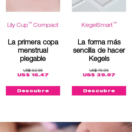
™
™
Lily Cup
Compact
KegelSmart
La primera copa
La forma más
menstrual
sencilla de hacer
plegable
Kegels
US$ 32.95
US$ 79.95
US$ 16.47
US$ 39.97
Descubre
Descubre