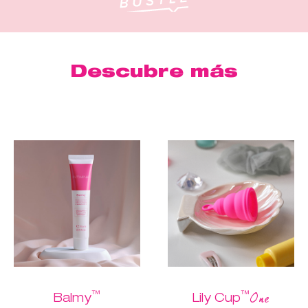
Descubre más
™
™
One
Balmy
Lily Cup