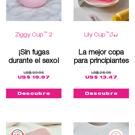
™
™
One
Ziggy Cup
2
Lily Cup
¡Sin fugas
La mejor copa
durante el sexo!
para principiantes
US$ 39.95
US$ 26.95
US$ 19.97
US$ 13.47
Descubre
Descubre