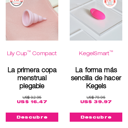
™
™
Lily Cup
Compact
KegelSmart
La primera copa
La forma más
menstrual
sencilla de hacer
plegable
Kegels
US$ 32.95
US$ 79.95
US$ 16.47
US$ 39.97
Descubre
Descubre