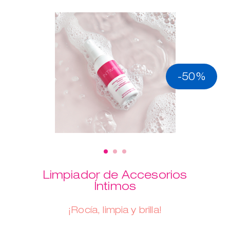
-50%
Limpiador de Accesorios
Íntimos
¡Rocía, limpia y brilla!