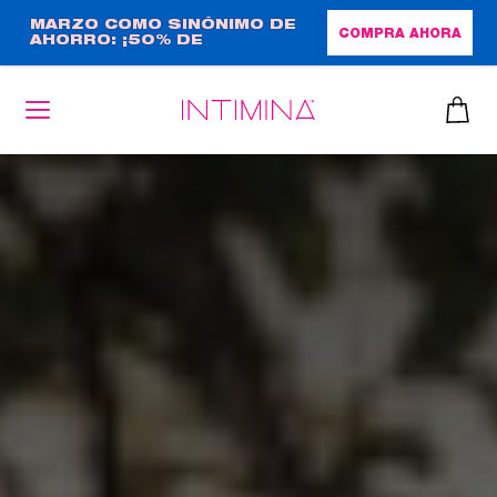
Pasar
MARZO COMO SINÓNIMO DE
COMPRA AHORA
AHORRO: ¡50% DE
al
DESCUENTO + REGALO DE
contenido
TAMAÑO NORMAL!
principal