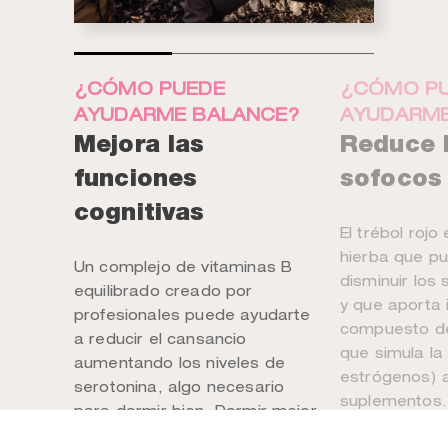
¿CÓMO PUEDE
¿CÓMO P
AYUDARME BALANCE?
AYUDARME
Mejora las
Reduce 
funciones
sofocos
cognitivas
El trébol rojo
hierba que p
Un complejo de vitaminas B
disminuir los
equilibrado creado por
y que aporta 
profesionales puede ayudarte
compuesto de
a reducir el cansancio
que simula la
aumentando los niveles de
estrógenos) 
serotonina, algo necesario
suplementos. 
para dormir bien. Dormir mejor
pueden result
implica tener más energía,