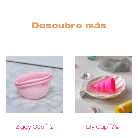
Descubre más
™
™
One
Ziggy Cup
2
Lily Cup