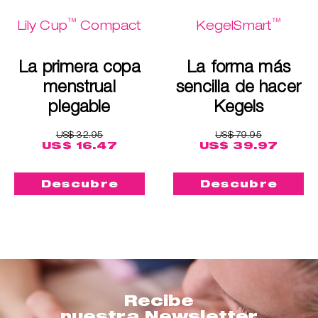
™
™
Lily Cup
Compact
KegelSmart
La primera copa
La forma más
menstrual
sencilla de hacer
plegable
Kegels
US$ 32.95
US$ 79.95
US$ 16.47
US$ 39.97
Descubre
Descubre
Recibe
nuestra Newsletter