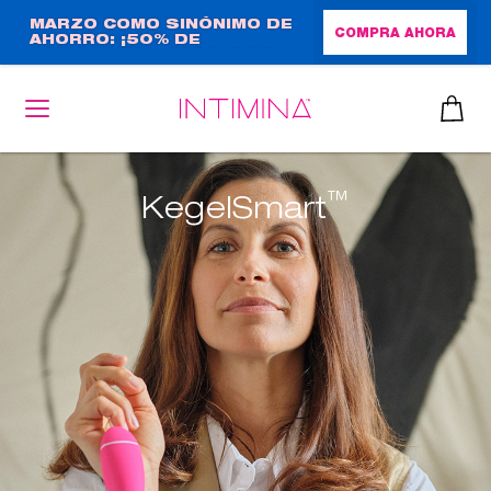
Pasar
MARZO COMO SINÓNIMO DE
COMPRA AHORA
AHORRO: ¡50% DE
al
DESCUENTO + REGALO DE
contenido
TAMAÑO NORMAL!
principal
™
KegelSmart