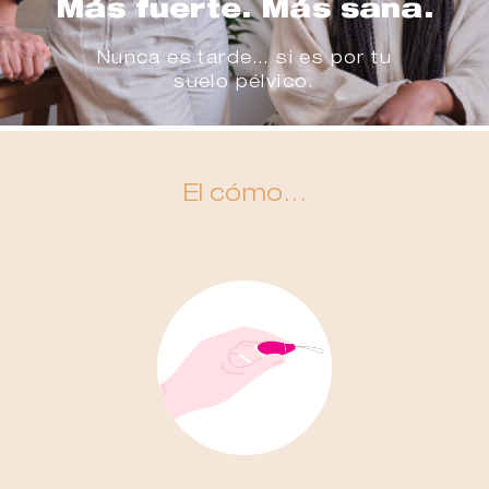
Más fuerte. Más sana.
Nunca es tarde… si es por tu
suelo pélvico.
El cómo…