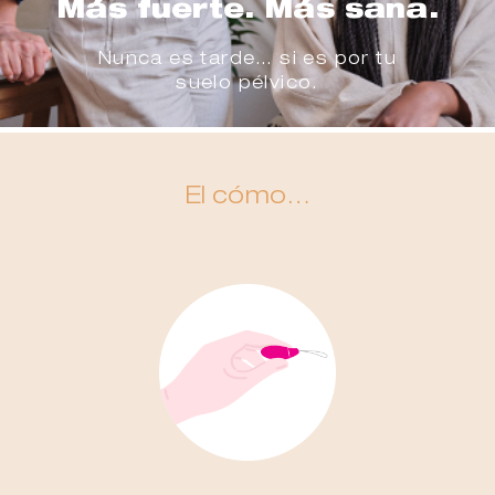
Más fuerte. Más sana.
Nunca es tarde… si es por tu
suelo pélvico.
El cómo…