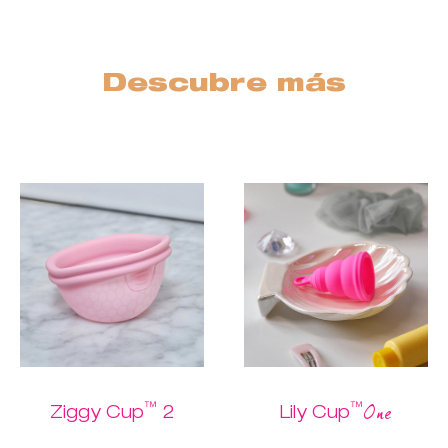
Descubre más
™
™
One
Ziggy Cup
2
Lily Cup