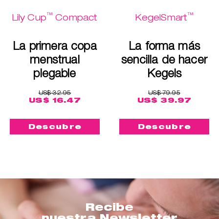
™
™
Lily Cup
Compact
KegelSmart
La primera copa
La forma más
menstrual
sencilla de hacer
plegable
Kegels
US$ 32.95
US$ 79.95
US$ 16.47
US$ 39.97
Descubre
Descubre
Recibe
nuestra Newsletter