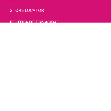
STORE LOCATOR
POLÍTICA DE PRIVACIDAD
Cómprame
POLÍTICA DE COOKIES
CONDICIONES DE USO
ENVÍO
© 2026 INTIMINA Todos los derechos reservados
Social