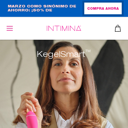
Pasar
MARZO COMO SINÓNIMO DE
COMPRA AHORA
AHORRO: ¡50% DE
al
DESCUENTO + REGALO DE
contenido
TAMAÑO NORMAL!
principal
™
KegelSmart