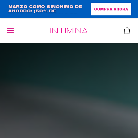
Pasar
MARZO COMO SINÓNIMO DE
COMPRA AHORA
AHORRO: ¡50% DE
al
DESCUENTO + REGALO DE
contenido
TAMAÑO NORMAL!
principal