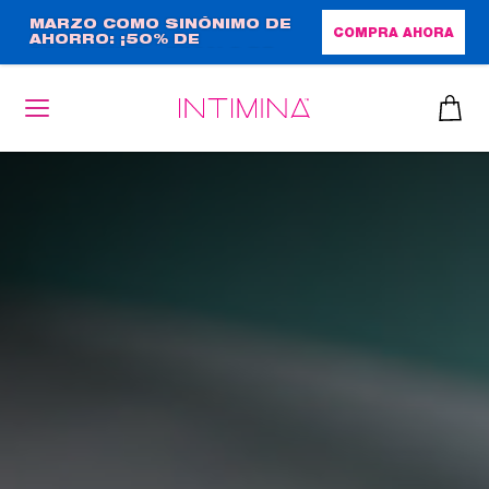
Pasar
MARZO COMO SINÓNIMO DE
COMPRA AHORA
AHORRO: ¡50% DE
al
DESCUENTO + REGALO DE
contenido
TAMAÑO NORMAL!
principal