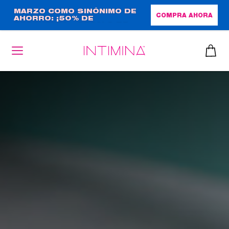
Pasar
MARZO COMO SINÓNIMO DE
COMPRA AHORA
AHORRO: ¡50% DE
al
DESCUENTO + REGALO DE
contenido
TAMAÑO NORMAL!
principal