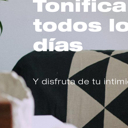
Tonifica
todos l
días
Y disfruta de tu intim