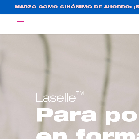
Pasar
MARZO COMO SINÓNIMO DE AHORRO: ¡5
al
contenido
English
Deutsch
principal
™
Laselle
Para po
en form