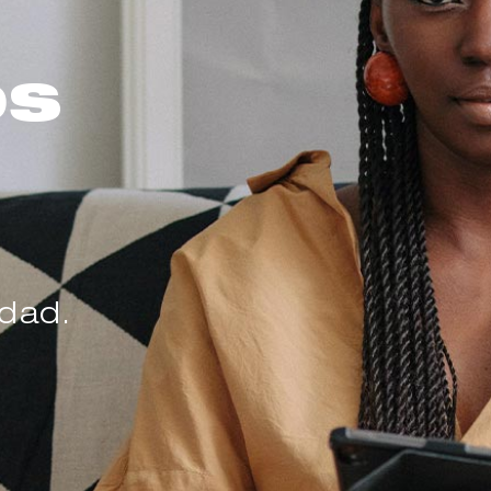
os
idad.