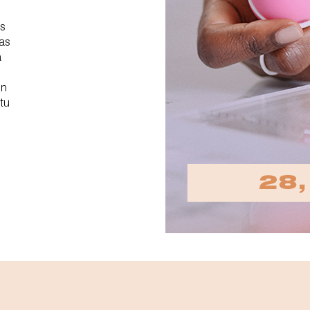
es
as
a
on
tu