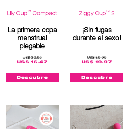
™
™
Lily Cup
Compact
Ziggy Cup
2
La primera copa
¡Sin fugas
menstrual
durante el sexo!
plegable
US$ 32.95
US$ 39.95
US$ 16.47
US$ 19.97
Descubre
Descubre