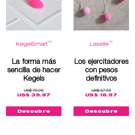
™
™
KegelSmart
Laselle
La forma más
Los ejercitadores
sencilla de hacer
con pesos
Kegels
definitivos
US$ 79.95
US$ 37.95
US$ 39.97
US$ 18.97
Descubre
Descubre