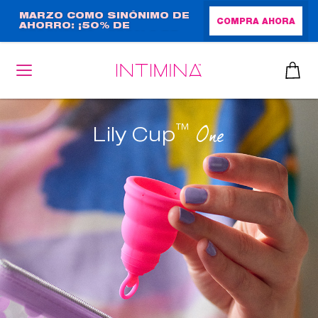
Pasar
MARZO COMO SINÓNIMO DE
COMPRA AHORA
AHORRO: ¡50% DE
al
DESCUENTO + REGALO DE
contenido
TAMAÑO NORMAL!
principal
™
One
Lily Cup