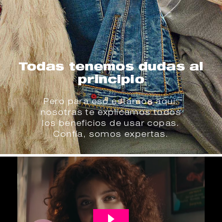
Todas tenemos dudas al
principio
Pero para eso estamos aquí:
nosotras te explicamos todos
los beneficios de usar copas.
Confía, somos expertas.