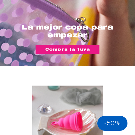
La mejor copa para
empezar
Compra la tuya
-50%