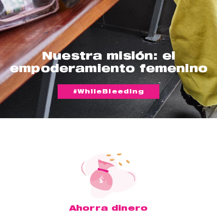
Nuestra misión: el
empoderamiento femenino
#WhileBleeding
Ahorra dinero