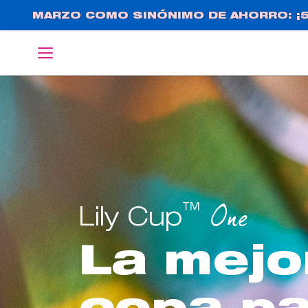
Pasar
MARZO COMO SINÓNIMO DE AHORRO: ¡5
al
contenido
English
Deutsch
principal
™
One
Lily Cup
La mejo
copa pa