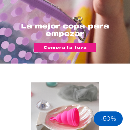
La mejor copa para
empezar
Compra la tuya
-50%