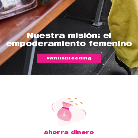
Nuestra misión: el
empoderamiento femenino
#WhileBleeding
Ahorra dinero