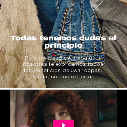
Todas tenemos dudas al
principio
Pero para eso estamos aquí:
nosotras te explicamos todos
los beneficios de usar copas.
Confía, somos expertas.