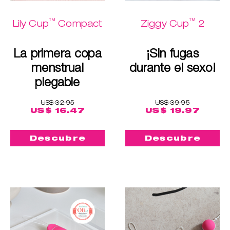
™
™
Lily Cup
Compact
Ziggy Cup
2
La primera copa
¡Sin fugas
menstrual
durante el sexo!
plegable
US$ 32.95
US$ 39.95
US$ 16.47
US$ 19.97
Descubre
Descubre