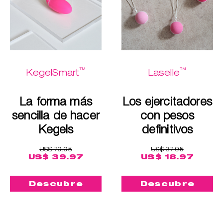
™
™
KegelSmart
Laselle
La forma más
Los ejercitadores
sencilla de hacer
con pesos
Kegels
definitivos
US$ 79.95
US$ 37.95
US$ 39.97
US$ 18.97
Descubre
Descubre