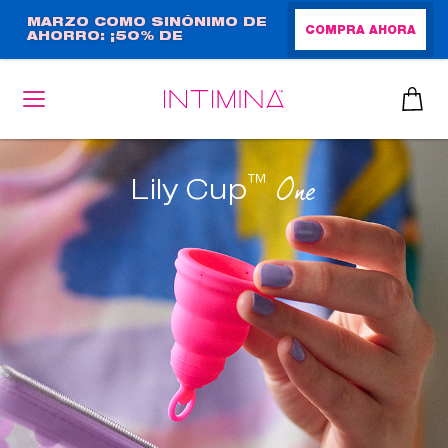
Pasar
MARZO COMO SINÓNIMO DE
COMPRA AHORA
AHORRO: ¡50% DE
al
DESCUENTO + REGALO DE
contenido
TAMAÑO NORMAL!
principal
™
One
Lily Cup