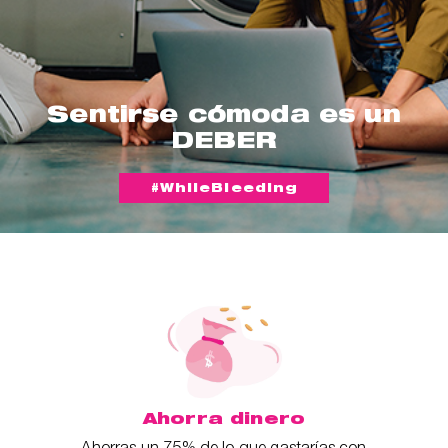
Sentirse cómoda es un
DEBER
#WhileBleeding
Ahorra dinero
Ahorras un 75% de lo que gastarías con