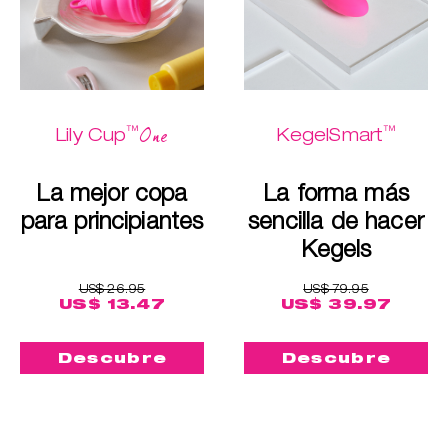
™
™
One
Lily Cup
KegelSmart
La mejor copa
La forma más
para principiantes
sencilla de hacer
Kegels
US$ 26.95
US$ 79.95
US$ 13.47
US$ 39.97
Descubre
Descubre