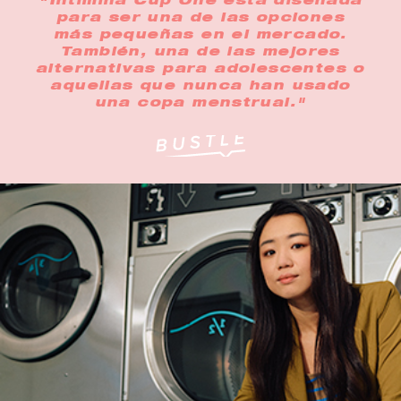
"Intimina Cup One está diseñada
para ser una de las opciones
más pequeñas en el mercado.
También, una de las mejores
alternativas para adolescentes o
aquellas que nunca han usado
una copa menstrual."