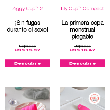
™
™
Ziggy Cup
2
Lily Cup
Compact
¡Sin fugas
La primera copa
durante el sexo!
menstrual
plegable
US$ 39.95
US$ 32.95
US$ 19.97
US$ 16.47
Descubre
Descubre