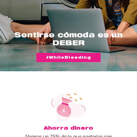
Sentirse cómoda es un
DEBER
#WhileBleeding
Ahorra dinero
Ahorras un 75% de lo que gastarías con