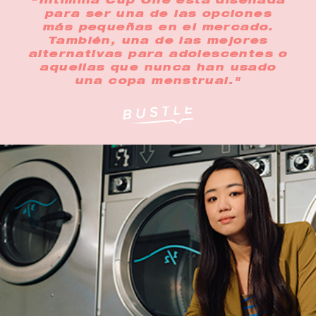
"Intimina Cup One está diseñada
para ser una de las opciones
más pequeñas en el mercado.
También, una de las mejores
alternativas para adolescentes o
aquellas que nunca han usado
una copa menstrual."