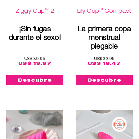
™
™
Ziggy Cup
2
Lily Cup
Compact
¡Sin fugas
La primera copa
durante el sexo!
menstrual
plegable
US$ 39.95
US$ 32.95
US$ 19.97
US$ 16.47
Descubre
Descubre