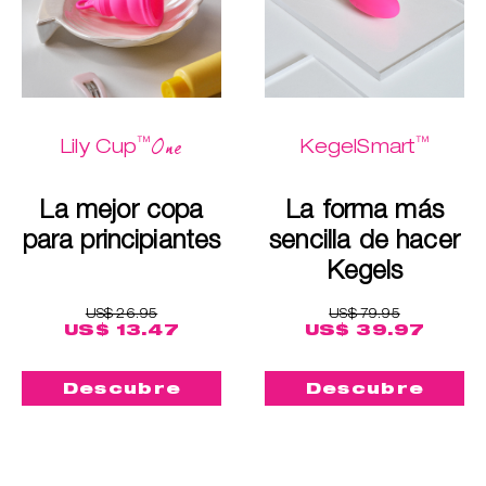
™
™
One
Lily Cup
KegelSmart
La mejor copa
La forma más
para principiantes
sencilla de hacer
Kegels
US$ 26.95
US$ 79.95
US$ 13.47
US$ 39.97
Descubre
Descubre