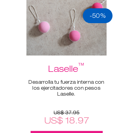
-50%
™
Laselle
Desarrolla tu fuerza interna con
los ejercitadores con pesos
Laselle.
US$ 37.95
US$ 18.97