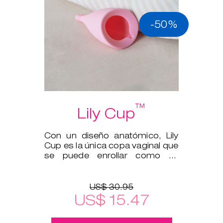
-50%
™
Lily Cup
Con un diseño anatómico, Lily
Cup es la única copa vaginal que
se puede enrollar como un
tampón.
US$ 30.95
US$ 15.47