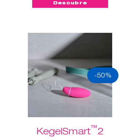
Descubre
-50%
™
KegelSmart
2