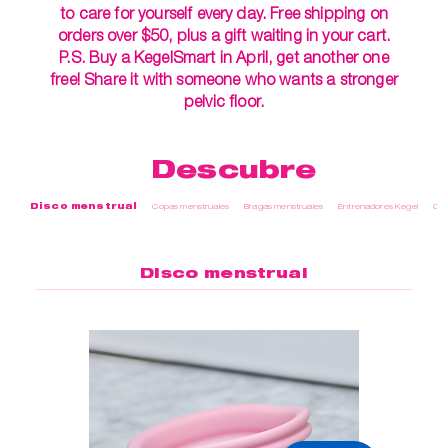
to care for yourself every day. Free shipping on
orders over $50, plus a gift waiting in your cart.
P.S. Buy a KegelSmart in April, get another one
free! Share it with someone who wants a stronger
pelvic floor.
Descubre
Disco menstrual
Copas menstruales
Bragas menstruales
Entrenadores Kegel
Cui
Disco menstrual