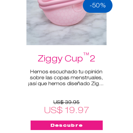
-50%
™
Ziggy Cup
2
Hemos escuchado tu opinión
sobre las copas menstruales,
¡así que hemos diseñado Ziggy
Cup™2!
US$ 39.95
US$ 19.97
Descubre