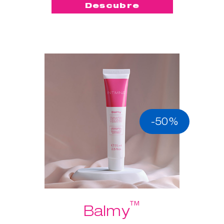
Descubre
-50%
™
Balmy