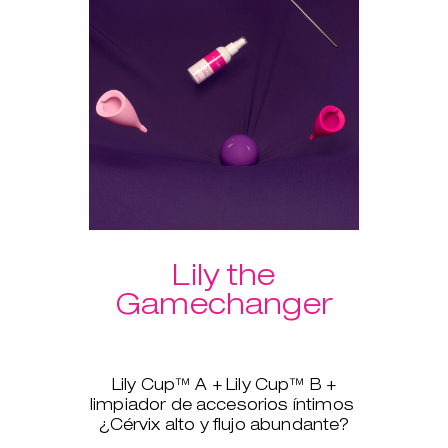
para que tengas tus productos
siempre limpios.
Otra ventaja extra de comprar el
pack: ¡envío gratuito!
Lily the
Gamechanger
Lily Cup™ A + Lily Cup™ B +
limpiador de accesorios íntimos
¿Cérvix alto y flujo abundante?
No pasa nada, Lily Cup™, más