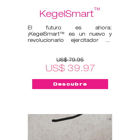
™
KegelSmart
El futuro es ahora:
¡KegelSmart™ es un nuevo y
revolucionario ejercitador de
suelo pélvico!
US$ 79.95
US$ 39.97
Descubre