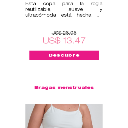
Esta copa para la regla
reutilizable, suave y
ultracómoda está hecha de
silicona médica, por lo que es
segura para tu cu
US$ 26.95
US$ 13.47
Descubre
Bragas menstruales