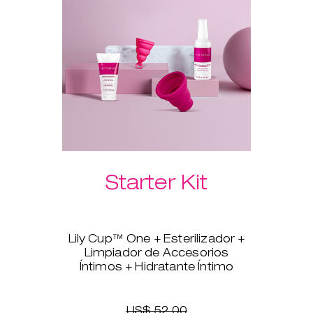
Hidratante Íntimo te garantiza
que la inserción será indolora,
rápida y suave.
Selecciona a continuación las
esferas vaginales Laselle™ que
prefieras.
Starter Kit
Lily Cup™ One + Esterilizador +
Limpiador de Accesorios
Íntimos + Hidratante Íntimo
¿Estás lista para pasarte a la
copa menstrual, pero no tienes
claro por dónde empezar? Lily
US$ 52.00