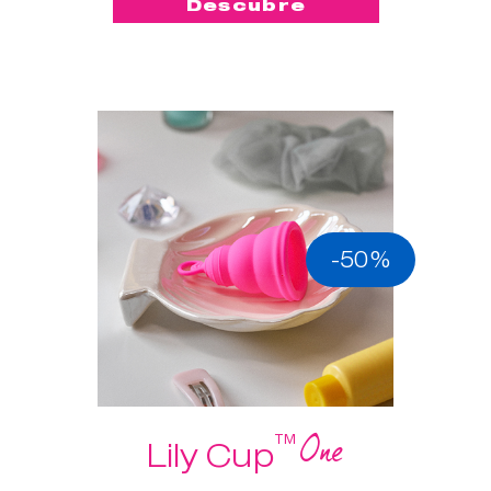
Descubre
-50%
One
™
Lily Cup