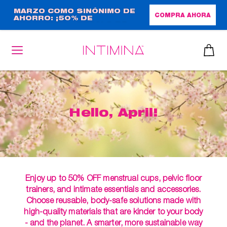
Pasar
MARZO COMO SINÓNIMO DE
COMPRA AHORA
AHORRO: ¡50% DE
al
DESCUENTO + REGALO DE
contenido
TAMAÑO NORMAL!
principal
Hello, April!
Enjoy up to 50% OFF menstrual cups, pelvic floor
trainers, and intimate essentials and accessories.
Choose reusable, body-safe solutions made with
high-quality materials that are kinder to your body
- and the planet. A smarter, more sustainable way