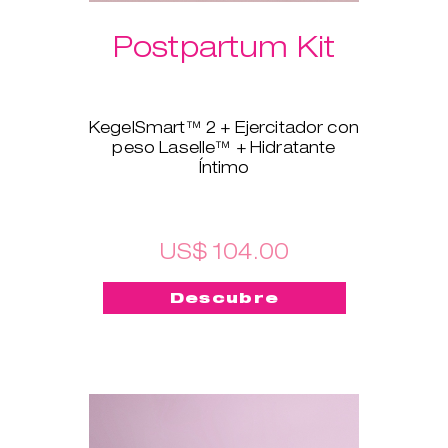
Postpartum Kit
KegelSmart™ 2 + Ejercitador con
peso Laselle™ + Hidratante
Íntimo
Este nuevo pack está hecho
para las mamás recientes. El
ejercitador de suelo pélvico
KegelSmart™ 2 te guiará en el
US$ 104.00
proceso de volver a tener unos
músculos del suelo pélvico
Descubre
fuertes y sanos. Los
Ejercitadores con pesos
Laselle™ también te ayudarán.
Elige el peso que prefieras y
úsalo para un entrenamiento
rápido siempre que quieras
fortalecer y tonificar los
músculos rápidamente. El