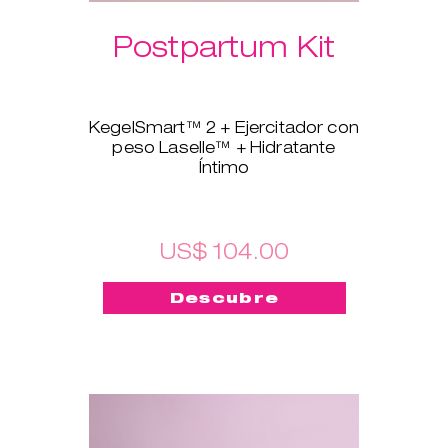
Postpartum Kit
KegelSmart™ 2 + Ejercitador con
peso Laselle™ + Hidratante
Íntimo
Este nuevo pack está hecho
para las mamás recientes. El
ejercitador de suelo pélvico
KegelSmart™ 2 te guiará en el
US$ 104.00
proceso de volver a tener unos
músculos del suelo pélvico
Descubre
fuertes y sanos. Los
Ejercitadores con pesos
Laselle™ también te ayudarán.
Elige el peso que prefieras y
úsalo para un entrenamiento
rápido siempre que quieras
fortalecer y tonificar los
músculos rápidamente. El