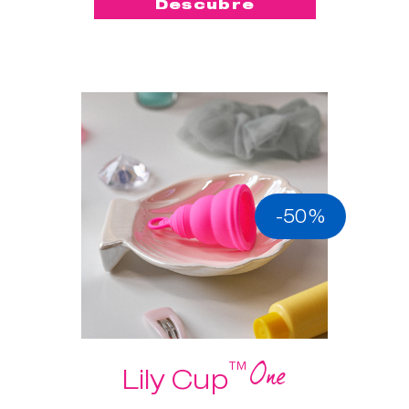
Descubre
-50%
One
™
Lily Cup