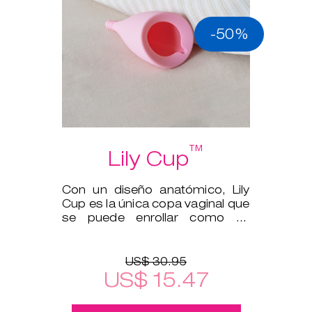
-50%
™
Lily Cup
Con un diseño anatómico, Lily
Cup es la única copa vaginal que
se puede enrollar como un
tampón.
US$ 30.95
US$ 15.47