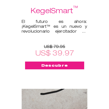
™
KegelSmart
El futuro es ahora:
¡KegelSmart™ es un nuevo y
revolucionario ejercitador de
suelo pélvico!
US$ 79.95
US$ 39.97
Descubre