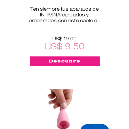
Ten siempre tus aparatos de
INTIMINA cargados y
preparados con este cable de
carga USB, que es compatible
con todos nuestros productos
electrónicos
US$ 19.00
US$ 9.50
Descubre