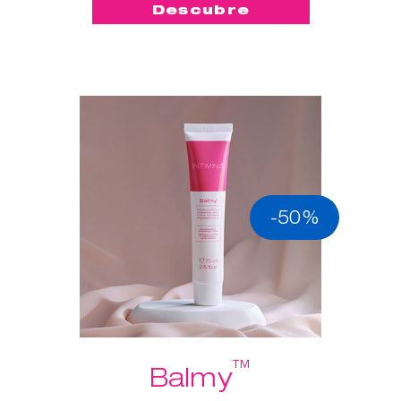
Descubre
-50%
™
Balmy