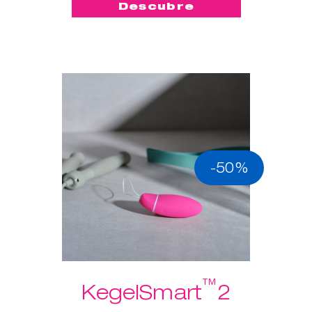
Descubre
-50%
™
KegelSmart
2