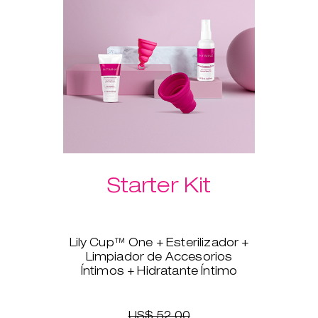
Hidratante Íntimo te garantiza
que la inserción será indolora,
rápida y suave.
Selecciona a continuación las
esferas vaginales Laselle™ que
prefieras.
Starter Kit
Lily Cup™ One + Esterilizador +
Limpiador de Accesorios
Íntimos + Hidratante Íntimo
¿Estás lista para pasarte a la
copa menstrual, pero no tienes
claro por dónde empezar? Lily
US$ 52.00