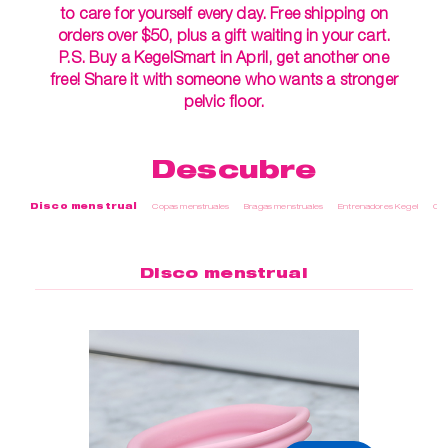
to care for yourself every day. Free shipping on
orders over $50, plus a gift waiting in your cart.
P.S. Buy a KegelSmart in April, get another one
free! Share it with someone who wants a stronger
pelvic floor.
Descubre
Disco menstrual
Copas menstruales
Bragas menstruales
Entrenadores Kegel
Cui
Disco menstrual