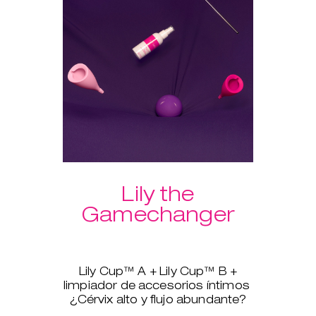
para que tengas tus productos
siempre limpios.
Otra ventaja extra de comprar el
pack: ¡envío gratuito!
Lily the
Gamechanger
Lily Cup™ A + Lily Cup™ B +
limpiador de accesorios íntimos
¿Cérvix alto y flujo abundante?
No pasa nada, Lily Cup™, más