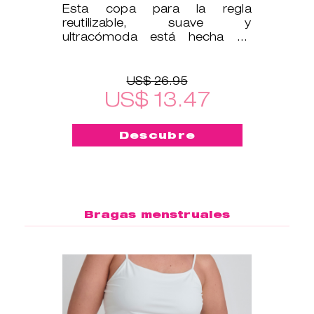
Esta copa para la regla
reutilizable, suave y
ultracómoda está hecha de
silicona médica, por lo que es
segura para tu cu
US$ 26.95
US$ 13.47
Descubre
Bragas menstruales