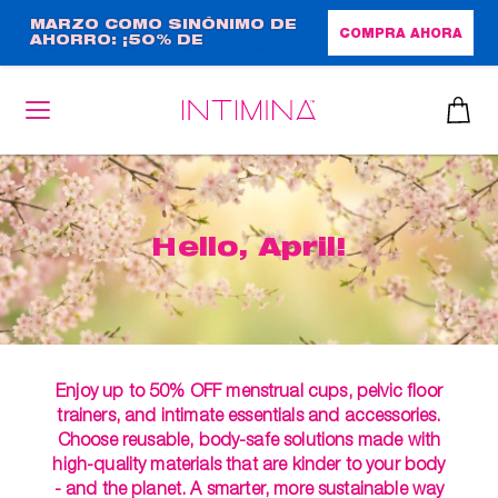
Pasar
MARZO COMO SINÓNIMO DE
COMPRA AHORA
AHORRO: ¡50% DE
al
DESCUENTO + REGALO DE
contenido
TAMAÑO NORMAL!
principal
Hello, April!
Enjoy up to 50% OFF menstrual cups, pelvic floor
trainers, and intimate essentials and accessories.
Choose reusable, body-safe solutions made with
high-quality materials that are kinder to your body
- and the planet. A smarter, more sustainable way