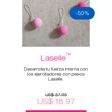
-50%
™
Laselle
Desarrolla tu fuerza interna con
los ejercitadores con pesos
Laselle.
US$ 37.95
US$ 18.97