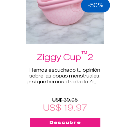
-50%
™
Ziggy Cup
2
Hemos escuchado tu opinión
sobre las copas menstruales,
¡así que hemos diseñado Ziggy
Cup™2!
US$ 39.95
US$ 19.97
Descubre