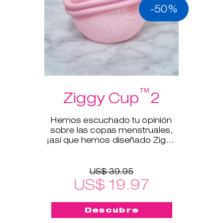
-50%
™
Ziggy Cup
2
Hemos escuchado tu opinión
sobre las copas menstruales,
¡así que hemos diseñado Ziggy
Cup™2!
US$ 39.95
US$ 19.97
Descubre