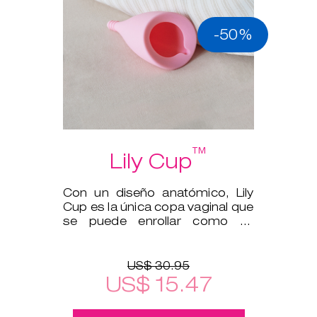
-50%
™
Lily Cup
Con un diseño anatómico, Lily
Cup es la única copa vaginal que
se puede enrollar como un
tampón.
US$ 30.95
US$ 15.47