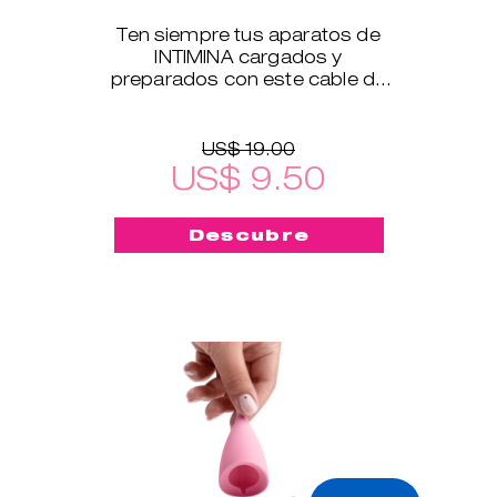
Ten siempre tus aparatos de
INTIMINA cargados y
preparados con este cable de
carga USB, que es compatible
con todos nuestros productos
electrónicos
US$ 19.00
US$ 9.50
Descubre