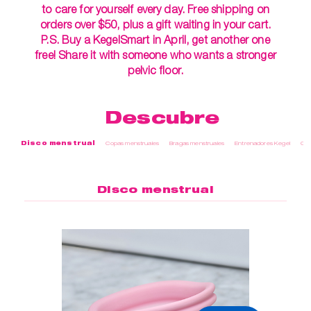
to care for yourself every day. Free shipping on
orders over $50, plus a gift waiting in your cart.
P.S. Buy a KegelSmart in April, get another one
free! Share it with someone who wants a stronger
pelvic floor.
Descubre
Disco menstrual
Copas menstruales
Bragas menstruales
Entrenadores Kegel
Cui
Disco menstrual