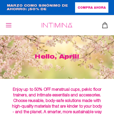
Pasar
MARZO COMO SINÓNIMO DE
COMPRA AHORA
AHORRO: ¡50% DE
al
DESCUENTO + REGALO DE
contenido
TAMAÑO NORMAL!
principal
Hello, April!
Enjoy up to 50% OFF menstrual cups, pelvic floor
trainers, and intimate essentials and accessories.
Choose reusable, body-safe solutions made with
high-quality materials that are kinder to your body
- and the planet. A smarter, more sustainable way