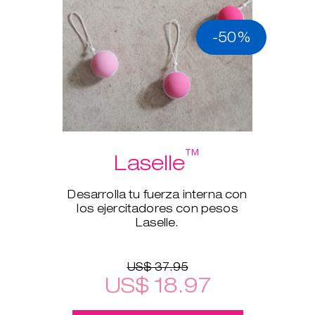
-50%
™
Laselle
Desarrolla tu fuerza interna con
los ejercitadores con pesos
Laselle.
US$ 37.95
US$ 18.97