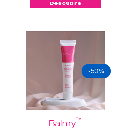
Descubre
-50%
™
Balmy