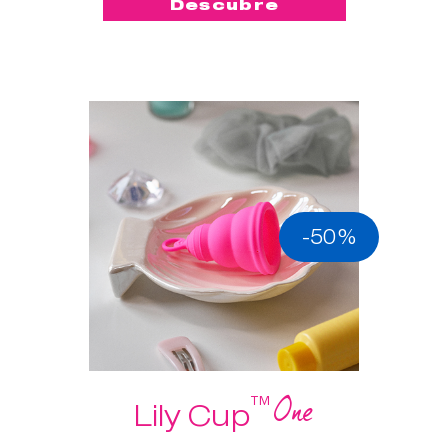
Descubre
-50%
One
™
Lily Cup