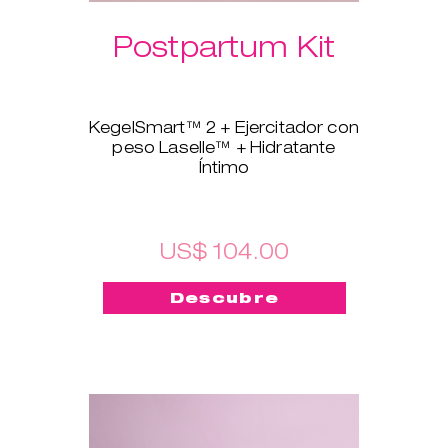
Postpartum Kit
KegelSmart™ 2 + Ejercitador con
peso Laselle™ + Hidratante
Íntimo
Este nuevo pack está hecho
para las mamás recientes. El
ejercitador de suelo pélvico
KegelSmart™ 2 te guiará en el
US$ 104.00
proceso de volver a tener unos
músculos del suelo pélvico
Descubre
fuertes y sanos. Los
Ejercitadores con pesos
Laselle™ también te ayudarán.
Elige el peso que prefieras y
úsalo para un entrenamiento
rápido siempre que quieras
fortalecer y tonificar los
músculos rápidamente. El