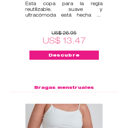
Esta copa para la regla
reutilizable, suave y
ultracómoda está hecha de
silicona médica, por lo que es
segura para tu cu
US$ 26.95
US$ 13.47
Descubre
Bragas menstruales