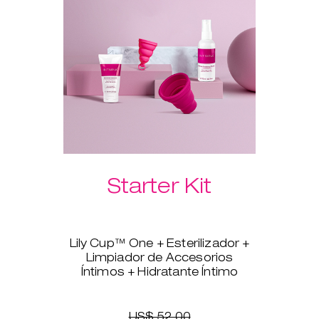
Hidratante Íntimo te garantiza
que la inserción será indolora,
rápida y suave.
Selecciona a continuación las
esferas vaginales Laselle™ que
prefieras.
Starter Kit
Lily Cup™ One + Esterilizador +
Limpiador de Accesorios
Íntimos + Hidratante Íntimo
¿Estás lista para pasarte a la
copa menstrual, pero no tienes
claro por dónde empezar? Lily
US$ 52.00