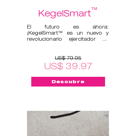
™
KegelSmart
El futuro es ahora:
¡KegelSmart™ es un nuevo y
revolucionario ejercitador de
suelo pélvico!
US$ 79.95
US$ 39.97
Descubre