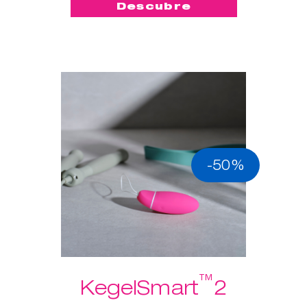
Descubre
-50%
™
KegelSmart
2