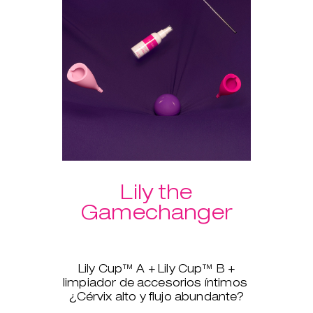
para que tengas tus productos
siempre limpios.
Otra ventaja extra de comprar el
pack: ¡envío gratuito!
Lily the
Gamechanger
Lily Cup™ A + Lily Cup™ B +
limpiador de accesorios íntimos
¿Cérvix alto y flujo abundante?
No pasa nada, Lily Cup™, más