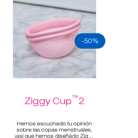
-50%
™
Ziggy Cup
2
Hemos escuchado tu opinión
sobre las copas menstruales,
¡así que hemos diseñado Ziggy