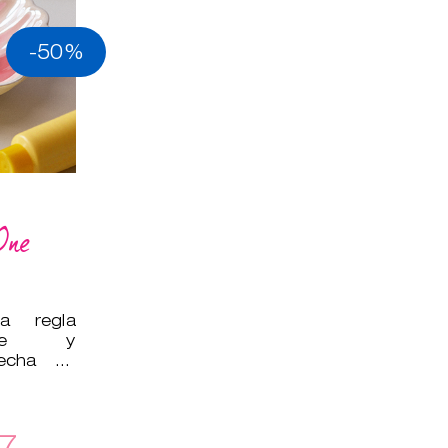
-50%
One
a regla
uave y
hecha de
lo que es
7