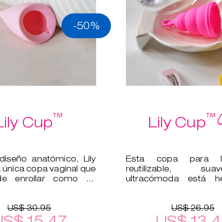
-50%
™
™
Lily Cup
Lily Cup
iseño anatómico, Lily
Esta copa para l
 única copa vaginal que
reutilizable, s
e enrollar como un
ultracómoda está 
silicona médica, por 
segura para tu cu
US$ 30.95
US$ 26.95
US$ 15.47
US$ 13.4