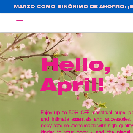
Pasar
MARZO COMO SINÓNIMO DE AHORRO: ¡5
al
contenido
English
Deutsch
principal
Hello,
April!
Enjoy up to 50% OFF menstrual cups, pelv
and intimate essentials and accessories.
body-safe solutions made with high-quality 
kinder to your body - and the planet.