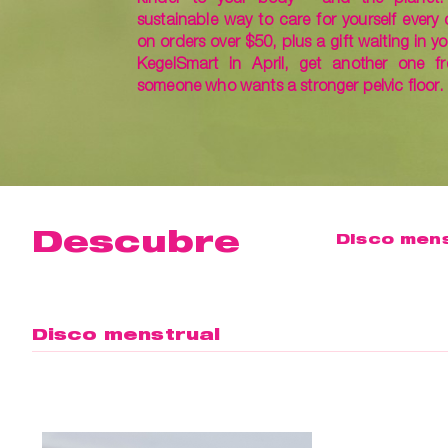
sustainable way to care for yourself every 
on orders over $50, plus a gift waiting in yo
KegelSmart in April, get another one fr
someone who wants a stronger pelvic floor.
Descubre
Disco mens
Disco menstrual