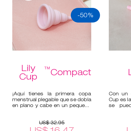
-50%
Lily
™
Compact
Cup
¡Aquí tienes la primera copa
Con un d
menstrual plegable que se dobla
Cup es la
en plano y cabe en un pequeño
se pued
estuche protector!
tampón.
US$ 32.95
US$ 16.47