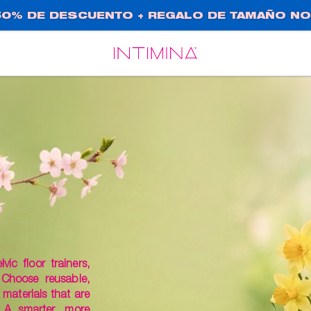
0% DE DESCUENTO + REGALO DE TAMAÑO NO
Español
Français
ic floor trainers,
 Choose reusable,
materials that are
 A smarter, more