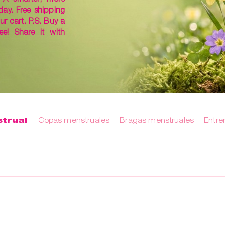
day. Free shipping
ur cart. P.S. Buy a
ee! Share it with
trual
Copas menstruales
Bragas menstruales
Entre