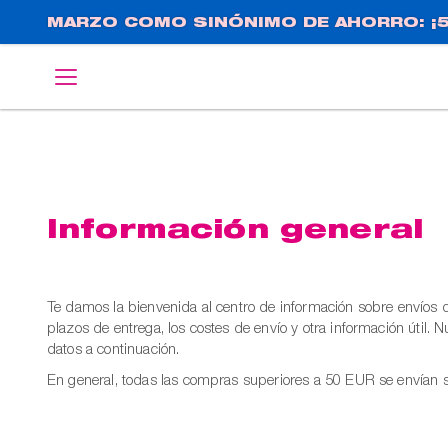
Pasar
MARZO COMO SINÓNIMO DE AHORRO: ¡5
al
contenido
English
Deutsch
principal
Información general
Te damos la bienvenida al centro de información sobre envíos
plazos de entrega, los costes de envío y otra información útil
datos a continuación.
En general, todas las compras superiores a 50 EUR se envían si