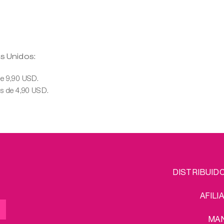
s Unidos:
de 9,90 USD.
es de 4,90 USD.
FOOTER
L
DISTRIBUID
MENU
AFILI
MA