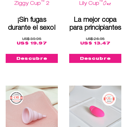
™
™
One
Ziggy Cup
2
Lily Cup
¡Sin fugas
La mejor copa
durante el sexo!
para principiantes
US$ 39.95
US$ 26.95
US$ 19.97
US$ 13.47
Descubre
Descubre