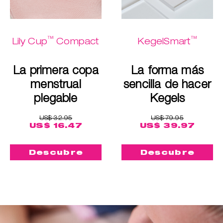
™
™
Lily Cup
Compact
KegelSmart
La primera copa
La forma más
menstrual
sencilla de hacer
plegable
Kegels
US$ 32.95
US$ 79.95
US$ 16.47
US$ 39.97
Descubre
Descubre