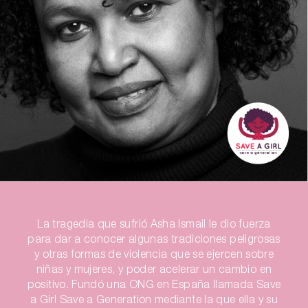
La tragedia que sufrió Asha Ismail le dio fuerza
para dar a conocer algunas tradiciones peligrosas
y otras formas de violencia que se ejercen sobre
niñas y mujeres, y poder acelerar un cambio en
positivo. Fundó una ONG en España llamada Save
a Girl Save a Generation mediante la que ella y su