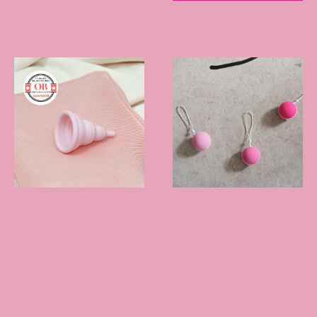
™
™
Lily Cup
Compact
Laselle
La primera copa
Los ejercitadores
menstrual
con pesos
plegable
definitivos