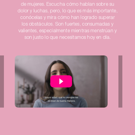
de mujeres. Escucha cómo hablan sobre su
dolor y luchas, pero, lo que es más importante,
conócelas y mira cómo han logrado superar
los obstáculos. Son fuertes, consumadas y
valientes, especialmente mientras menstrúan y
son justo lo que necesitamos hoy en día.