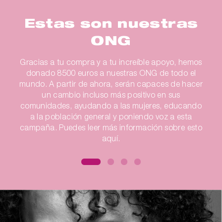
Estas son nuestras
ONG
Gracias a tu compra y a tu increíble apoyo, hemos
donado 8500 euros a nuestras ONG de todo el
mundo. A partir de ahora, serán capaces de hacer
un cambio incluso más positivo en sus
comunidades, ayudando a las mujeres, educando
a la población general y poniendo voz a esta
campaña. Puedes leer más información sobre esto
aquí.