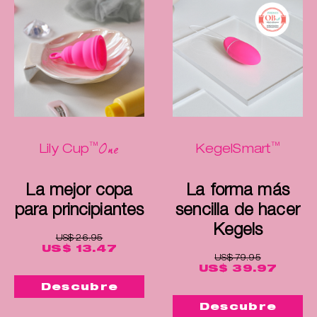
™
™
One
Lily Cup
KegelSmart
La mejor copa
La forma más
para principiantes
sencilla de hacer
Kegels
US$ 26.95
US$ 13.47
US$ 79.95
US$ 39.97
Descubre
Descubre