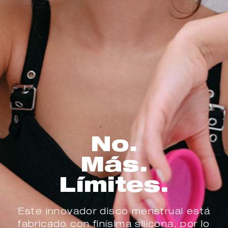
No.
Más.
Límites.
Este innovador disco menstrual está
fabricado con finísima silicona, por lo