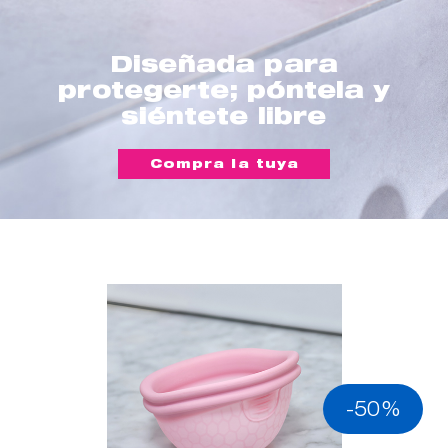
Diseñada para
protegerte; póntela y
siéntete libre
Compra la tuya
-50%