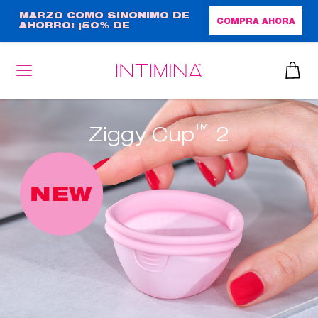
Pasar
MARZO COMO SINÓNIMO DE
COMPRA AHORA
AHORRO: ¡50% DE
al
DESCUENTO + REGALO DE
contenido
TAMAÑO NORMAL!
principal
™
Ziggy Cup
2