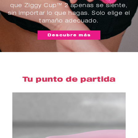
que Ziggy Cup™ 2 apenas se siente,
sin importar lo que hagas. Solo elige el
tamaño adecuado.
Descubre más
Tu punto de partida