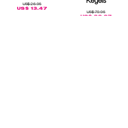
Kegels
US$ 26.95
US$ 13.47
US$ 79.95
US$ 39.97
Descubre
Cómprame
Descubre
™
™
Lily Cup
Compact
Laselle