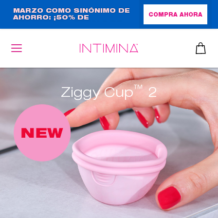
Pasar
MARZO COMO SINÓNIMO DE
COMPRA AHORA
AHORRO: ¡50% DE
al
DESCUENTO + REGALO DE
contenido
TAMAÑO NORMAL!
principal
™
Ziggy Cup
2