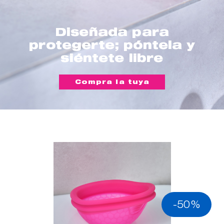
Diseñada para
protegerte; póntela y
siéntete libre
Compra la tuya
-50%