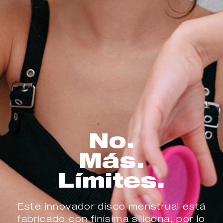
No.
Más.
Límites.
Este innovador disco menstrual está
fabricado con finísima silicona, por lo