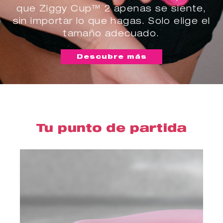
que Ziggy Cup™ 2 apenas se siente,
sin importar lo que hagas. Solo elige el
tamaño adecuado.
Descubre más
Tu punto de partida