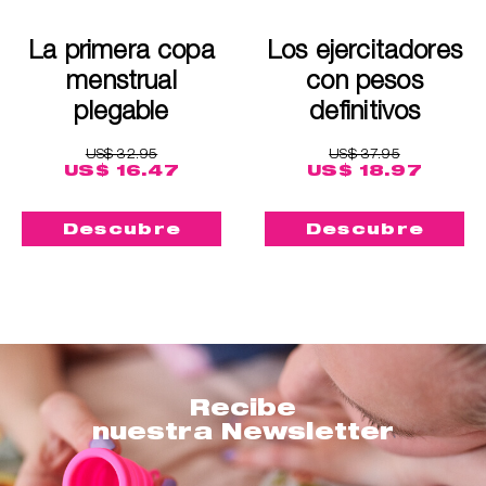
La primera copa
Los ejercitadores
menstrual
con pesos
plegable
definitivos
US$ 32.95
US$ 37.95
US$ 16.47
US$ 18.97
Descubre
Descubre
Recibe
nuestra Newsletter