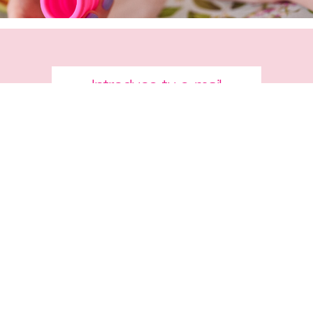
Cómprame
"Una copa para usar durante
todo el día y olvidarte de contar
cuántos tampones deberías
llevar encima. Lily Cup ayuda a
disminuir los residuos dañinos