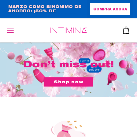
Pasar
MARZO COMO SINÓNIMO DE
COMPRA AHORA
AHORRO: ¡50% DE
al
DESCUENTO + REGALO DE
contenido
TAMAÑO NORMAL!
principal
Don’t miss out!
Shop now