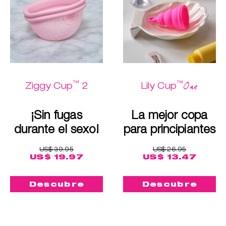
™
™
One
Ziggy Cup
2
Lily Cup
¡Sin fugas
La mejor copa
durante el sexo!
para principiantes
US$ 39.95
US$ 26.95
US$ 19.97
US$ 13.47
Descubre
Descubre