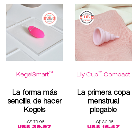
™
™
KegelSmart
Lily Cup
Compact
La forma más
La primera copa
sencilla de hacer
menstrual
Kegels
plegable
US$ 79.95
US$ 32.95
US$ 39.97
US$ 16.47