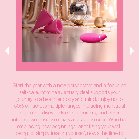
Start the year with a new perspective and a focus on
self-care. Intimina’s January deal supports your
journey to a healthier body and mind. Enjoy up to
50% off across multiple ranges, including menstrual
cups and discs, pelvic floor trainers, and other
intimate wellness essentials and accessories. Whether
embracing new beginnings, prioritizing your well-
being, or simply treating yourself, now’s the time to