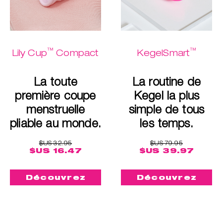
™
™
Lily Cup
Compact
KegelSmart
La toute
La routine de
première coupe
Kegel la plus
menstruelle
simple de tous
pliable au monde.
les temps.
$US 32.95
$US 79.95
$US 16.47
$US 39.97
Découvrez
Découvrez