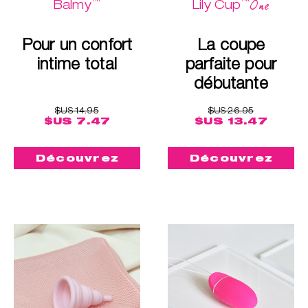
™
™
One
Balmy
Lily Cup
Pour un confort
La coupe
intime total
parfaite pour
débutante
$US 14.95
$US 26.95
$US 7.47
$US 13.47
Découvrez
Découvrez