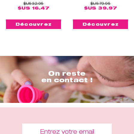
$US 32.95
$US 79.95
$US 16.47
$US 39.97
Découvrez
Découvrez
On reste
en contact !