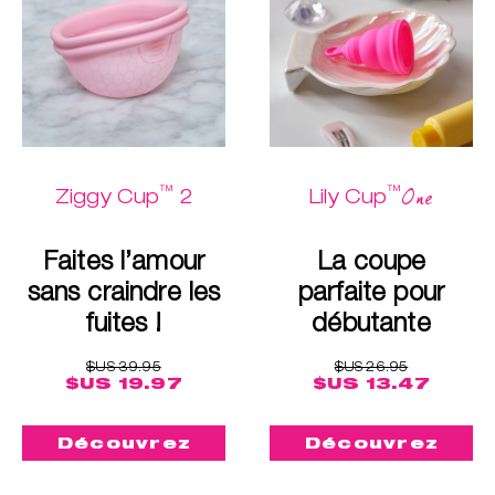
™
™
One
Ziggy Cup
2
Lily Cup
Faites l’amour
La coupe
sans craindre les
parfaite pour
fuites !
débutante
$US 39.95
$US 26.95
$US 19.97
$US 13.47
Découvrez
Découvrez