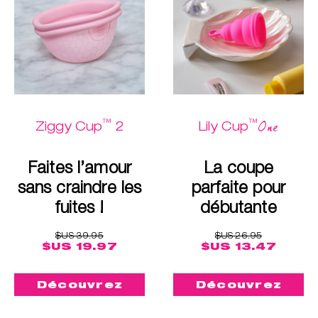
™
™
One
Ziggy Cup
2
Lily Cup
Faites l’amour
La coupe
sans craindre les
parfaite pour
fuites !
débutante
$US 39.95
$US 26.95
$US 19.97
$US 13.47
Découvrez
Découvrez