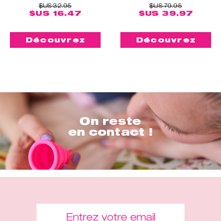
$US 32.95
$US 79.95
$US 16.47
$US 39.97
Découvrez
Découvrez
On reste
en contact !