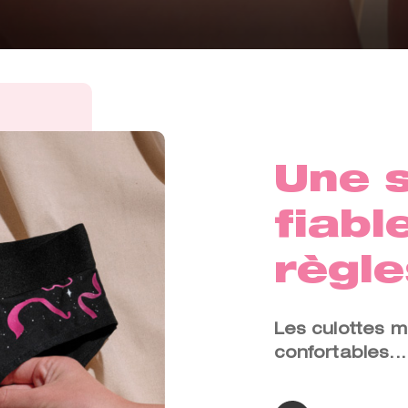
Une s
fiabl
règle
Les culottes m
confortables..