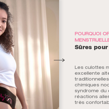
POURQUOI OP
MENSTRUELLE
Sûres pour
Les culottes 
excellente alt
traditionnelle
chimiques noci
syndrome du c
réactions alle
très confortab