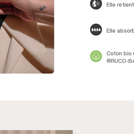
Elle retien
Elle absor
Coton bio 
®RUCO-BA