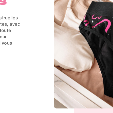
s
struelles
ites, avec
 toute
our
i vous