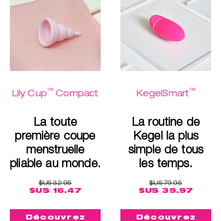
™
™
Lily Cup
Compact
KegelSmart
La toute
La routine de
première coupe
Kegel la plus
menstruelle
simple de tous
pliable au monde.
les temps.
$US 32.95
$US 79.95
$US 16.47
$US 39.97
Découvrez
Découvrez