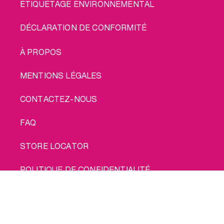
ÉTIQUETAGE ENVIRONNEMENTAL
DÉCLARATION DE CONFORMITÉ
LEGAL
À PROPOS
MENTIONS LÉGALES
CONTACTEZ-NOUS
FAQ
STORE LOCATOR
POLITIQUE DE CONFIDENTIALITÉ
Achète moi
POLITIQUE EN MATIÈRE DE COOKIES
CONDITIONS D'UTILISATION