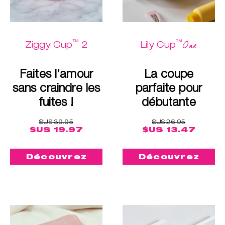
™
™
One
Ziggy Cup
2
Lily Cup
Faites l’amour
La coupe
sans craindre les
parfaite pour
fuites !
débutante
$US 39.95
$US 26.95
$US 19.97
$US 13.47
Découvrez
Découvrez