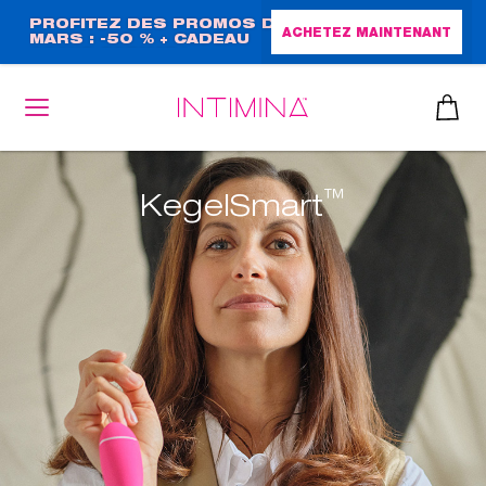
Aller
PROFITEZ DES PROMOS DE
ACHETEZ MAINTENANT
MARS : -50 % + CADEAU
au
GRAND FORMAT !
contenu
principal
™
KegelSmart