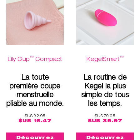
™
™
Lily Cup
Compact
KegelSmart
La toute
La routine de
première coupe
Kegel la plus
menstruelle
simple de tous
pliable au monde.
les temps.
$US 32.95
$US 79.95
$US 16.47
$US 39.97
Découvrez
Découvrez