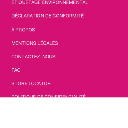
ÉTIQUETAGE ENVIRONNEMENTAL
DÉCLARATION DE CONFORMITÉ
LEGAL
À PROPOS
MENTIONS LÉGALES
CONTACTEZ-NOUS
FAQ
STORE LOCATOR
POLITIQUE DE CONFIDENTIALITÉ
Achète moi
POLITIQUE EN MATIÈRE DE COOKIES
CONDITIONS D'UTILISATION