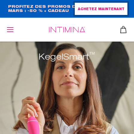
Aller
PROFITEZ DES PROMOS DE
ACHETEZ MAINTENANT
MARS : -50 % + CADEAU
au
GRAND FORMAT !
contenu
principal
™
KegelSmart