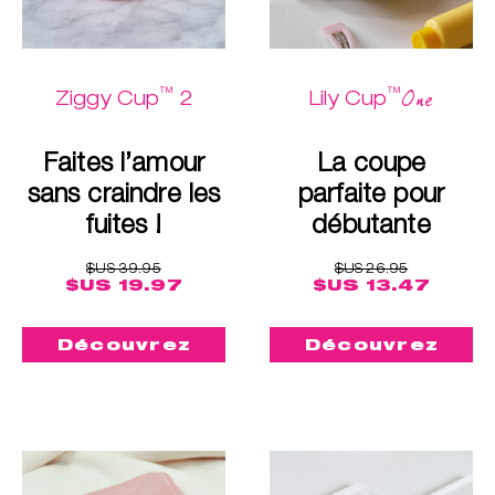
™
™
One
Ziggy Cup
2
Lily Cup
Faites l’amour
La coupe
sans craindre les
parfaite pour
fuites !
débutante
$US 39.95
$US 26.95
$US 19.97
$US 13.47
Découvrez
Découvrez