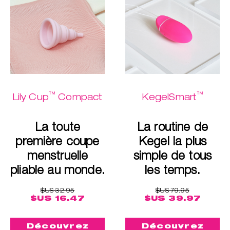
™
™
Lily Cup
Compact
KegelSmart
La toute
La routine de
première coupe
Kegel la plus
menstruelle
simple de tous
pliable au monde.
les temps.
$US 32.95
$US 79.95
$US 16.47
$US 39.97
Découvrez
Découvrez