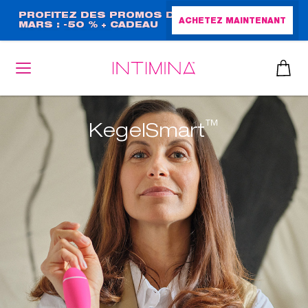
Aller
PROFITEZ DES PROMOS DE
ACHETEZ MAINTENANT
MARS : -50 % + CADEAU
au
GRAND FORMAT !
contenu
principal
™
KegelSmart