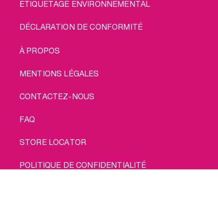
ÉTIQUETAGE ENVIRONNEMENTAL
DÉCLARATION DE CONFORMITÉ
LEGAL
À PROPOS
MENTIONS LÉGALES
CONTACTEZ-NOUS
FAQ
STORE LOCATOR
POLITIQUE DE CONFIDENTIALITÉ
POLITIQUE EN MATIÈRE DE COOKIES
Achète moi
CONDITIONS D'UTILISATION