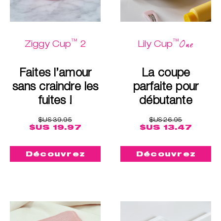
™
™
One
Ziggy Cup
2
Lily Cup
Faites l’amour
La coupe
sans craindre les
parfaite pour
fuites !
débutante
$US 39.95
$US 26.95
$US 19.97
$US 13.47
Découvrez
Découvrez