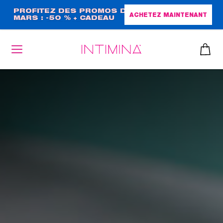
Aller
PROFITEZ DES PROMOS DE
ACHETEZ MAINTENANT
MARS : -50 % + CADEAU
au
GRAND FORMAT !
contenu
principal