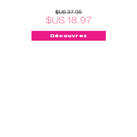
$US 37.95
$US 18.97
Découvrez
-50%