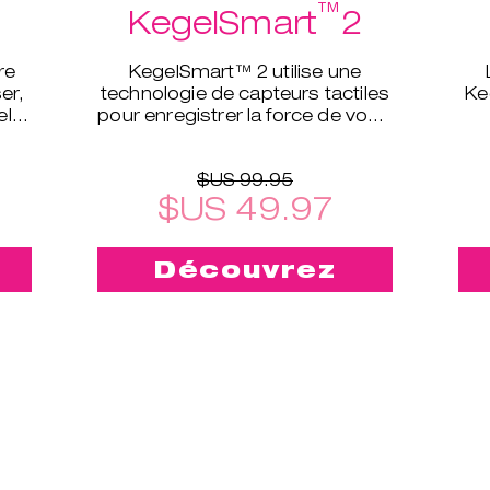
™
KegelSmart
2
re
KegelSmart™ 2 utilise une
er,
technologie de capteurs tactiles
Ke
el
pour enregistrer la force de votre
périnée et définir le niveau
d’exercices qui vous con
$US 99.95
$US 49.97
Découvrez