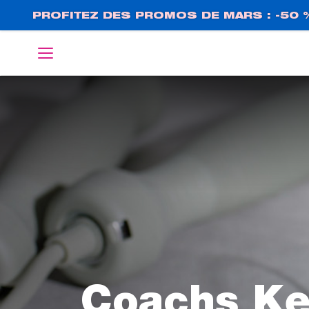
Aller
PROFITEZ DES PROMOS DE MARS : -50 
au
contenu
English
Deutsch
principal
Coachs Ke