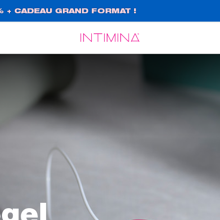
% + CADEAU GRAND FORMAT !
Español
Français
gel