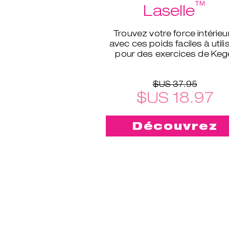
™
Laselle
Trouvez votre force intérieu
avec ces poids faciles à utilis
pour des exercices de Keg
d’un tout autre niveau.
$US 37.95
$US 18.97
Découvrez