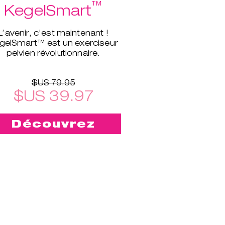
™
KegelSmart
L’avenir, c’est maintenant !
gelSmart™ est un exerciseur
pelvien révolutionnaire.
$US 79.95
$US 39.97
Découvrez