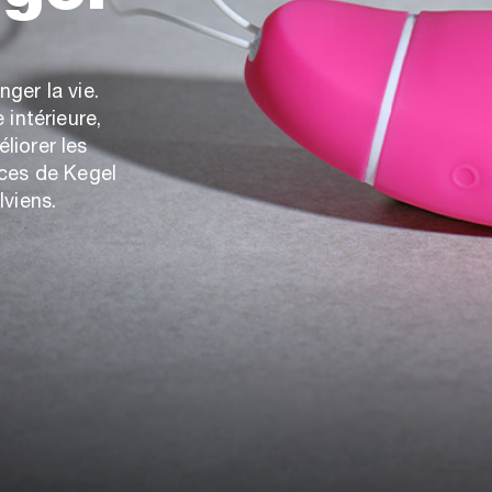
ger la vie.
 intérieure,
liorer les
ices de Kegel
lviens.